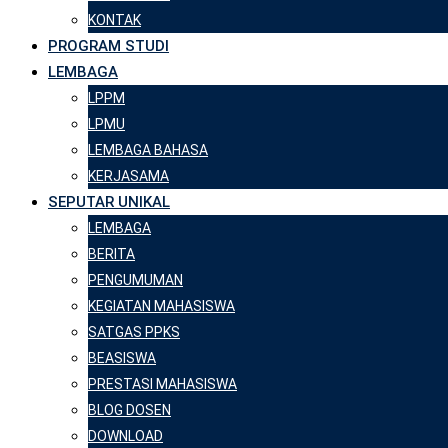
KONTAK
PROGRAM STUDI
LEMBAGA
LPPM
LPMU
LEMBAGA BAHASA
KERJASAMA
SEPUTAR UNIKAL
LEMBAGA
BERITA
PENGUMUMAN
KEGIATAN MAHASISWA
SATGAS PPKS
BEASISWA
PRESTASI MAHASISWA
BLOG DOSEN
DOWNLOAD