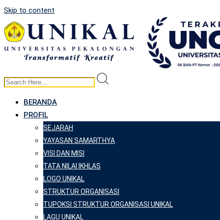
Skip to content
BERANDA
PROFIL
SEJARAH
YAYASAN SAMARTHYA
VISI DAN MISI
TATA NILAI IKHLAS
LOGO UNIKAL
STRUKTUR ORGANISASI
TUPOKSI STRUKTUR ORGANISASI UNIKAL
LAGU UNIKAL