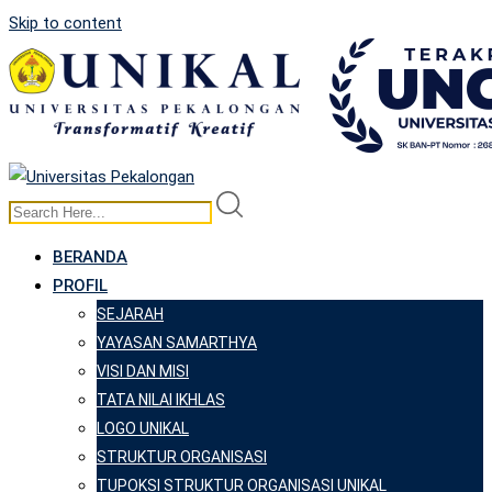
Skip to content
BERANDA
PROFIL
SEJARAH
YAYASAN SAMARTHYA
VISI DAN MISI
TATA NILAI IKHLAS
LOGO UNIKAL
STRUKTUR ORGANISASI
TUPOKSI STRUKTUR ORGANISASI UNIKAL