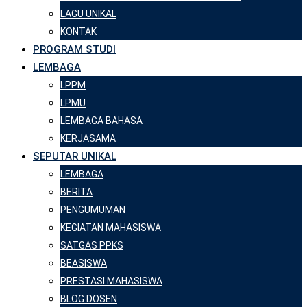
LAGU UNIKAL
KONTAK
PROGRAM STUDI
LEMBAGA
LPPM
LPMU
LEMBAGA BAHASA
KERJASAMA
SEPUTAR UNIKAL
LEMBAGA
BERITA
PENGUMUMAN
KEGIATAN MAHASISWA
SATGAS PPKS
BEASISWA
PRESTASI MAHASISWA
BLOG DOSEN