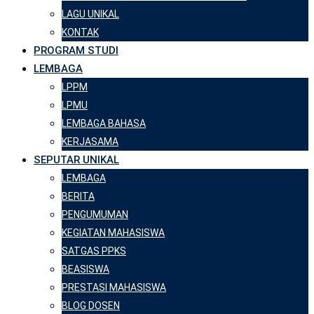
LAGU UNIKAL
KONTAK
PROGRAM STUDI
LEMBAGA
LPPM
LPMU
LEMBAGA BAHASA
KERJASAMA
SEPUTAR UNIKAL
LEMBAGA
BERITA
PENGUMUMAN
KEGIATAN MAHASISWA
SATGAS PPKS
BEASISWA
PRESTASI MAHASISWA
BLOG DOSEN