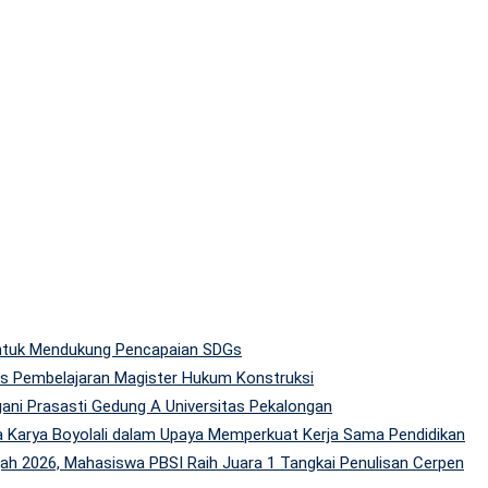
 untuk Mendukung Pencapaian SDGs
tas Pembelajaran Magister Hukum Konstruksi
gani Prasasti Gedung A Universitas Pekalongan
 Karya Boyolali dalam Upaya Memperkuat Kerja Sama Pendidikan
h 2026, Mahasiswa PBSI Raih Juara 1 Tangkai Penulisan Cerpen