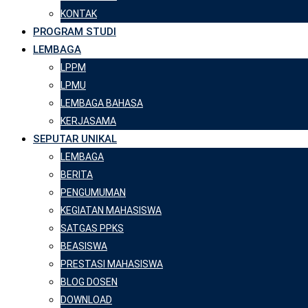
KONTAK
PROGRAM STUDI
LEMBAGA
LPPM
LPMU
LEMBAGA BAHASA
KERJASAMA
SEPUTAR UNIKAL
LEMBAGA
BERITA
PENGUMUMAN
KEGIATAN MAHASISWA
SATGAS PPKS
BEASISWA
PRESTASI MAHASISWA
BLOG DOSEN
DOWNLOAD