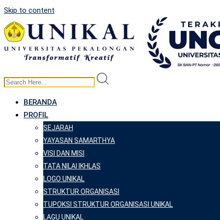
Skip to content
BERANDA
PROFIL
SEJARAH
YAYASAN SAMARTHYA
VISI DAN MISI
TATA NILAI IKHLAS
LOGO UNIKAL
STRUKTUR ORGANISASI
TUPOKSI STRUKTUR ORGANISASI UNIKAL
LAGU UNIKAL