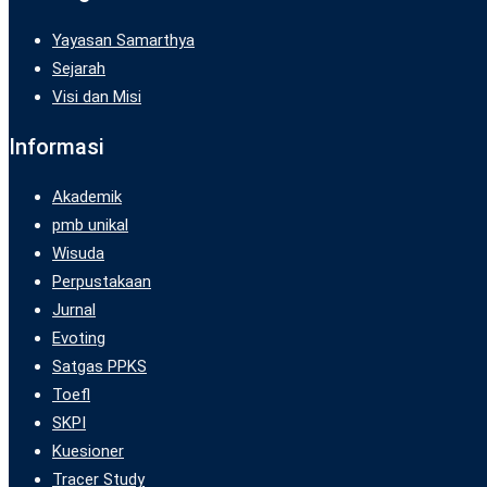
Yayasan Samarthya
Sejarah
Visi dan Misi
Informasi
Akademik
pmb unikal
Wisuda
Perpustakaan
Jurnal
Evoting
Satgas PPKS
Toefl
SKPI
Kuesioner
Tracer Study