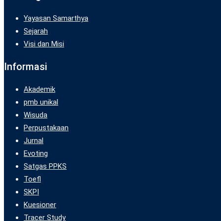
Yayasan Samarthya
Sejarah
Visi dan Misi
Informasi
Akademik
pmb unikal
Wisuda
Perpustakaan
Jurnal
Evoting
Satgas PPKS
Toefl
SKPI
Kuesioner
Tracer Study