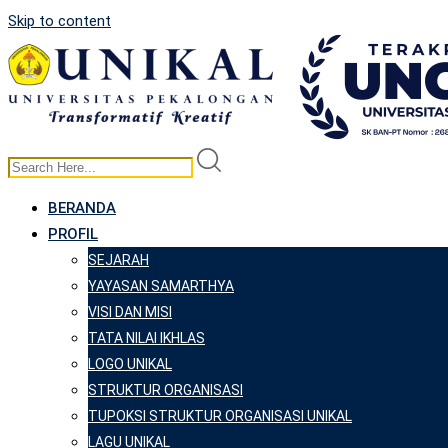
Skip to content
BERANDA
PROFIL
SEJARAH
YAYASAN SAMARTHYA
VISI DAN MISI
TATA NILAI IKHLAS
LOGO UNIKAL
STRUKTUR ORGANISASI
TUPOKSI STRUKTUR ORGANISASI UNIKAL
LAGU UNIKAL