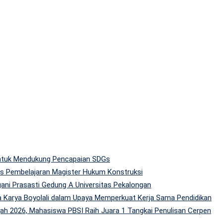
 untuk Mendukung Pencapaian SDGs
tas Pembelajaran Magister Hukum Konstruksi
gani Prasasti Gedung A Universitas Pekalongan
 Karya Boyolali dalam Upaya Memperkuat Kerja Sama Pendidikan
h 2026, Mahasiswa PBSI Raih Juara 1 Tangkai Penulisan Cerpen