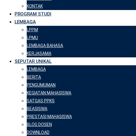
KONTAK
PROGRAM STUDI
LEMBAGA
LPPM
LPMU
LEMBAGA BAHASA
KERJASAMA
SEPUTAR UNIKAL
LEMBAGA
BERITA
PENGUMUMAN
KEGIATAN MAHASISWA
SATGAS PPKS
BEASISWA
PRESTASI MAHASISWA
BLOG DOSEN
DOWNLOAD