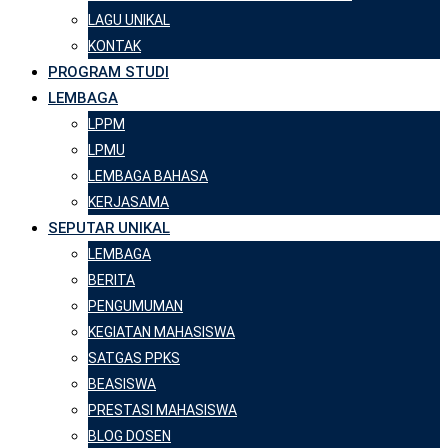
LAGU UNIKAL
KONTAK
PROGRAM STUDI
LEMBAGA
LPPM
LPMU
LEMBAGA BAHASA
KERJASAMA
SEPUTAR UNIKAL
LEMBAGA
BERITA
PENGUMUMAN
KEGIATAN MAHASISWA
SATGAS PPKS
BEASISWA
PRESTASI MAHASISWA
BLOG DOSEN