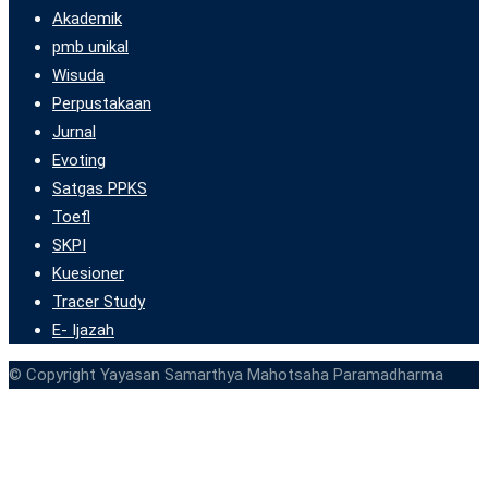
Akademik
pmb unikal
Wisuda
Perpustakaan
Jurnal
Evoting
Satgas PPKS
Toefl
SKPI
Kuesioner
Tracer Study
E- Ijazah
© Copyright Yayasan Samarthya Mahotsaha Paramadharma