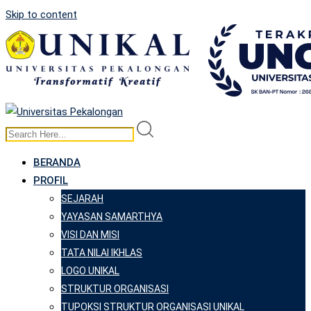
Skip to content
BERANDA
PROFIL
SEJARAH
YAYASAN SAMARTHYA
VISI DAN MISI
TATA NILAI IKHLAS
LOGO UNIKAL
STRUKTUR ORGANISASI
TUPOKSI STRUKTUR ORGANISASI UNIKAL