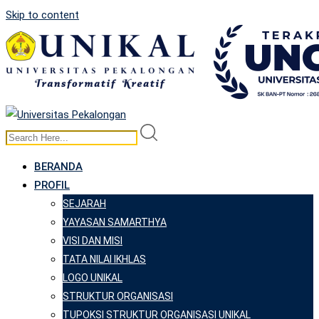
Skip to content
BERANDA
PROFIL
SEJARAH
YAYASAN SAMARTHYA
VISI DAN MISI
TATA NILAI IKHLAS
LOGO UNIKAL
STRUKTUR ORGANISASI
TUPOKSI STRUKTUR ORGANISASI UNIKAL