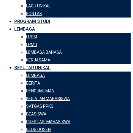
LAGU UNIKAL
KONTAK
PROGRAM STUDI
LEMBAGA
LPPM
LPMU
LEMBAGA BAHASA
KERJASAMA
SEPUTAR UNIKAL
LEMBAGA
BERITA
PENGUMUMAN
KEGIATAN MAHASISWA
SATGAS PPKS
BEASISWA
PRESTASI MAHASISWA
BLOG DOSEN