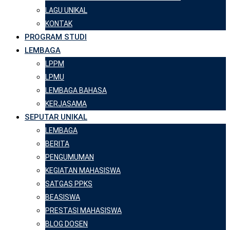
LAGU UNIKAL
KONTAK
PROGRAM STUDI
LEMBAGA
LPPM
LPMU
LEMBAGA BAHASA
KERJASAMA
SEPUTAR UNIKAL
LEMBAGA
BERITA
PENGUMUMAN
KEGIATAN MAHASISWA
SATGAS PPKS
BEASISWA
PRESTASI MAHASISWA
BLOG DOSEN