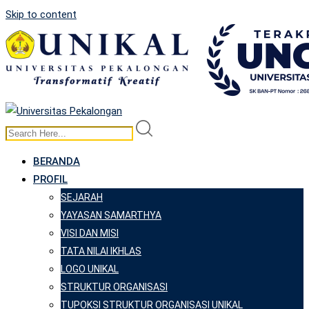
Skip to content
BERANDA
PROFIL
SEJARAH
YAYASAN SAMARTHYA
VISI DAN MISI
TATA NILAI IKHLAS
LOGO UNIKAL
STRUKTUR ORGANISASI
TUPOKSI STRUKTUR ORGANISASI UNIKAL