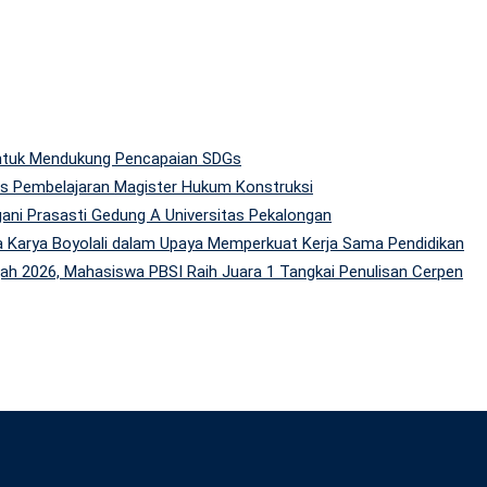
 untuk Mendukung Pencapaian SDGs
tas Pembelajaran Magister Hukum Konstruksi
gani Prasasti Gedung A Universitas Pekalongan
 Karya Boyolali dalam Upaya Memperkuat Kerja Sama Pendidikan
h 2026, Mahasiswa PBSI Raih Juara 1 Tangkai Penulisan Cerpen