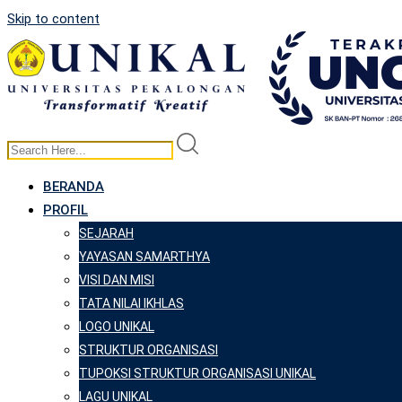
Skip to content
BERANDA
PROFIL
SEJARAH
YAYASAN SAMARTHYA
VISI DAN MISI
TATA NILAI IKHLAS
LOGO UNIKAL
STRUKTUR ORGANISASI
TUPOKSI STRUKTUR ORGANISASI UNIKAL
LAGU UNIKAL