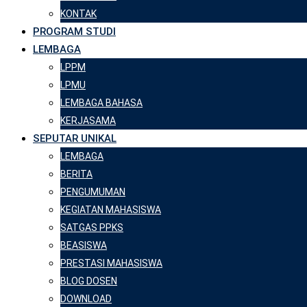
KONTAK
PROGRAM STUDI
LEMBAGA
LPPM
LPMU
LEMBAGA BAHASA
KERJASAMA
SEPUTAR UNIKAL
LEMBAGA
BERITA
PENGUMUMAN
KEGIATAN MAHASISWA
SATGAS PPKS
BEASISWA
PRESTASI MAHASISWA
BLOG DOSEN
DOWNLOAD