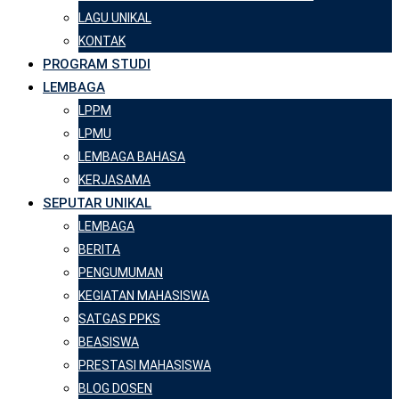
LAGU UNIKAL
KONTAK
PROGRAM STUDI
LEMBAGA
LPPM
LPMU
LEMBAGA BAHASA
KERJASAMA
SEPUTAR UNIKAL
LEMBAGA
BERITA
PENGUMUMAN
KEGIATAN MAHASISWA
SATGAS PPKS
BEASISWA
PRESTASI MAHASISWA
BLOG DOSEN