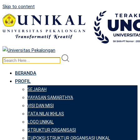
Skip to content
BERANDA
PROFIL
SEJARAH
YAYASAN SAMARTHYA
VISI DAN MISI
TATA NILAI IKHLAS
LOGO UNIKAL
STRUKTUR ORGANISASI
TUPOKSI STRUKTUR ORGANISASI UNIKAL