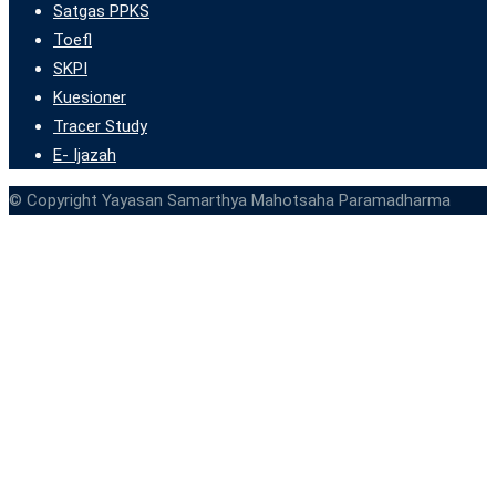
Satgas PPKS
Toefl
SKPI
Kuesioner
Tracer Study
E- Ijazah
© Copyright Yayasan Samarthya Mahotsaha Paramadharma