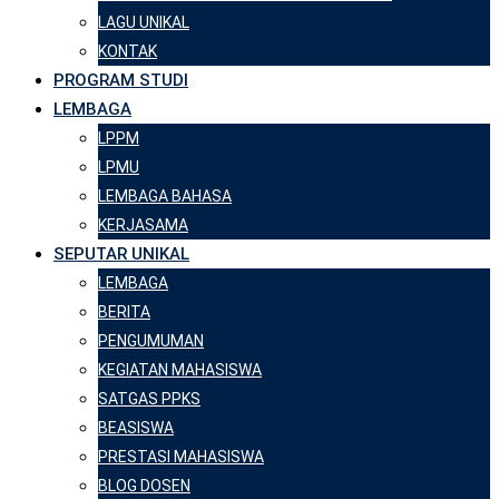
LAGU UNIKAL
KONTAK
PROGRAM STUDI
LEMBAGA
LPPM
LPMU
LEMBAGA BAHASA
KERJASAMA
SEPUTAR UNIKAL
LEMBAGA
BERITA
PENGUMUMAN
KEGIATAN MAHASISWA
SATGAS PPKS
BEASISWA
PRESTASI MAHASISWA
BLOG DOSEN