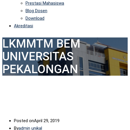
Prestasi Mahasiswa
Blog Dosen
Download
Akreditasi
LKMMTM BEM
UNIVERSITAS
PEKALONGAN
Posted on
April 29, 2019
By
admin unikal