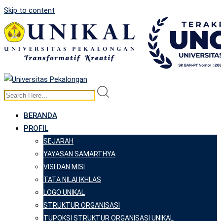
Skip to content
BERANDA
PROFIL
SEJARAH
YAYASAN SAMARTHYA
VISI DAN MISI
TATA NILAI IKHLAS
LOGO UNIKAL
STRUKTUR ORGANISASI
TUPOKSI STRUKTUR ORGANISASI UNIKAL