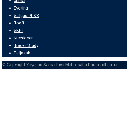
Jurnal
Evoting
Satgas PPKS
Toefl
SKPI
Kuesioner
Tracer Study
E- Ijazah
© Copyright Yayasan Samarthya Mahotsaha Paramadharma