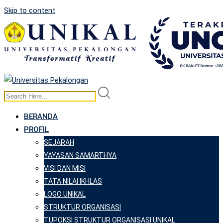
Skip to content
BERANDA
PROFIL
SEJARAH
YAYASAN SAMARTHYA
VISI DAN MISI
TATA NILAI IKHLAS
LOGO UNIKAL
STRUKTUR ORGANISASI
TUPOKSI STRUKTUR ORGANISASI UNIKAL