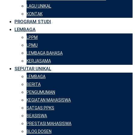
LAGU UNIKAL
KONTAK
PROGRAM STUDI
LEMBAGA
LPPM
LPMU
LEMBAGA BAHASA
KERJASAMA
SEPUTAR UNIKAL
LEMBAGA
BERITA
PENGUMUMAN
KEGIATAN MAHASISWA
SATGAS PPKS
BEASISWA
PRESTASI MAHASISWA
BLOG DOSEN