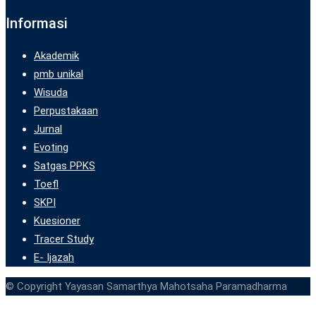
Informasi
Akademik
pmb unikal
Wisuda
Perpustakaan
Jurnal
Evoting
Satgas PPKS
Toefl
SKPI
Kuesioner
Tracer Study
E- Ijazah
© Copyright Yayasan Samarthya Mahotsaha Paramadharma