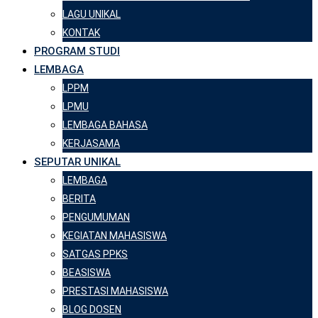
LAGU UNIKAL
KONTAK
PROGRAM STUDI
LEMBAGA
LPPM
LPMU
LEMBAGA BAHASA
KERJASAMA
SEPUTAR UNIKAL
LEMBAGA
BERITA
PENGUMUMAN
KEGIATAN MAHASISWA
SATGAS PPKS
BEASISWA
PRESTASI MAHASISWA
BLOG DOSEN