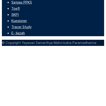
Satgas PPKS
Toefl
SKPI
Kuesioner
Tracer Study
E- Ijazah
© Copyright Yayasan Samarthya Mahotsaha Paramadharma