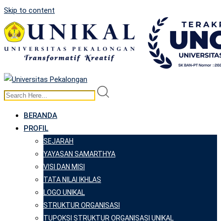
Skip to content
BERANDA
PROFIL
SEJARAH
YAYASAN SAMARTHYA
VISI DAN MISI
TATA NILAI IKHLAS
LOGO UNIKAL
STRUKTUR ORGANISASI
TUPOKSI STRUKTUR ORGANISASI UNIKAL