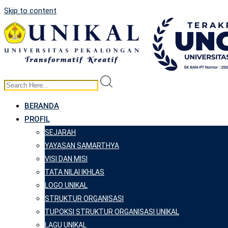
Skip to content
BERANDA
PROFIL
SEJARAH
YAYASAN SAMARTHYA
VISI DAN MISI
TATA NILAI IKHLAS
LOGO UNIKAL
STRUKTUR ORGANISASI
TUPOKSI STRUKTUR ORGANISASI UNIKAL
LAGU UNIKAL