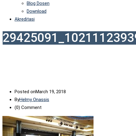
Blog Dosen
Download
Akreditasi
29425091_1021112393
Posted on
March 19, 2018
By
Helmy Onassis
(0)
Comment