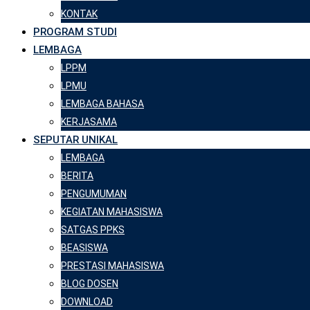
KONTAK
PROGRAM STUDI
LEMBAGA
LPPM
LPMU
LEMBAGA BAHASA
KERJASAMA
SEPUTAR UNIKAL
LEMBAGA
BERITA
PENGUMUMAN
KEGIATAN MAHASISWA
SATGAS PPKS
BEASISWA
PRESTASI MAHASISWA
BLOG DOSEN
DOWNLOAD