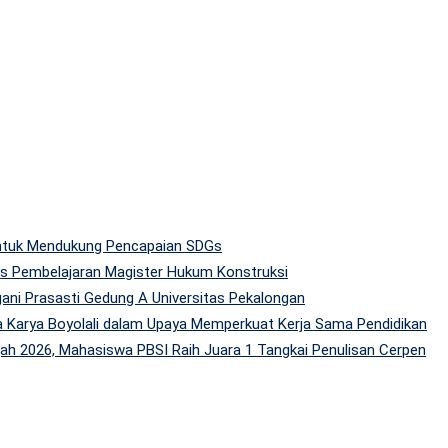
 untuk Mendukung Pencapaian SDGs
tas Pembelajaran Magister Hukum Konstruksi
gani Prasasti Gedung A Universitas Pekalongan
 Karya Boyolali dalam Upaya Memperkuat Kerja Sama Pendidikan
h 2026, Mahasiswa PBSI Raih Juara 1 Tangkai Penulisan Cerpen