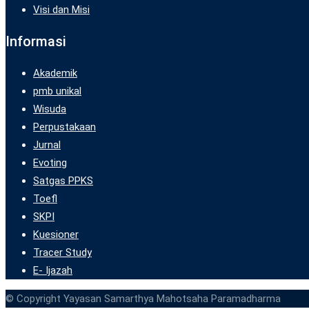
Visi dan Misi
Informasi
Akademik
pmb unikal
Wisuda
Perpustakaan
Jurnal
Evoting
Satgas PPKS
Toefl
SKPI
Kuesioner
Tracer Study
E- Ijazah
© Copyright Yayasan Samarthya Mahotsaha Paramadharma