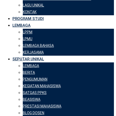
LAGU UNIKAL
KONTAK
PROGRAM STUDI
LEMBAGA
LPPM
LPMU
LEMBAGA BAHASA
KERJASAMA
SEPUTAR UNIKAL
LEMBAGA
BERITA
PENGUMUMAN
KEGIATAN MAHASISWA
SATGAS PPKS
BEASISWA
PRESTASI MAHASISWA
BLOG DOSEN