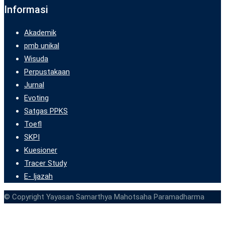
Informasi
Akademik
pmb unikal
Wisuda
Perpustakaan
Jurnal
Evoting
Satgas PPKS
Toefl
SKPI
Kuesioner
Tracer Study
E- Ijazah
© Copyright Yayasan Samarthya Mahotsaha Paramadharma