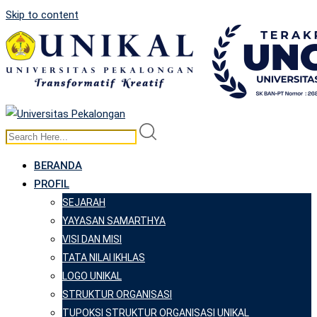
Skip to content
BERANDA
PROFIL
SEJARAH
YAYASAN SAMARTHYA
VISI DAN MISI
TATA NILAI IKHLAS
LOGO UNIKAL
STRUKTUR ORGANISASI
TUPOKSI STRUKTUR ORGANISASI UNIKAL