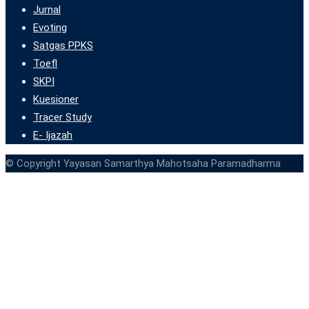
Jurnal
Evoting
Satgas PPKS
Toefl
SKPI
Kuesioner
Tracer Study
E- Ijazah
© Copyright Yayasan Samarthya Mahotsaha Paramadharma