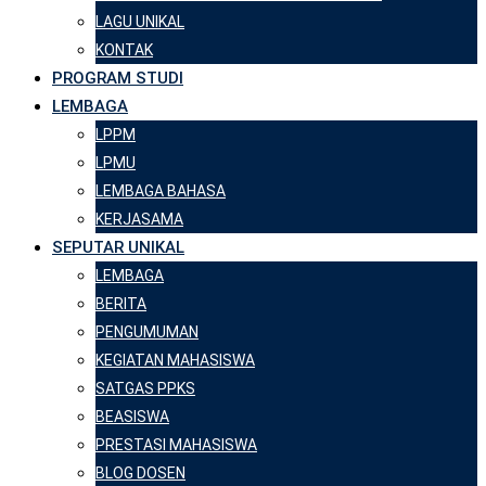
LAGU UNIKAL
KONTAK
PROGRAM STUDI
LEMBAGA
LPPM
LPMU
LEMBAGA BAHASA
KERJASAMA
SEPUTAR UNIKAL
LEMBAGA
BERITA
PENGUMUMAN
KEGIATAN MAHASISWA
SATGAS PPKS
BEASISWA
PRESTASI MAHASISWA
BLOG DOSEN