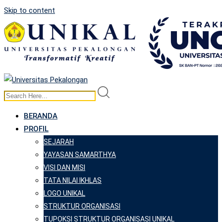
Skip to content
BERANDA
PROFIL
SEJARAH
YAYASAN SAMARTHYA
VISI DAN MISI
TATA NILAI IKHLAS
LOGO UNIKAL
STRUKTUR ORGANISASI
TUPOKSI STRUKTUR ORGANISASI UNIKAL