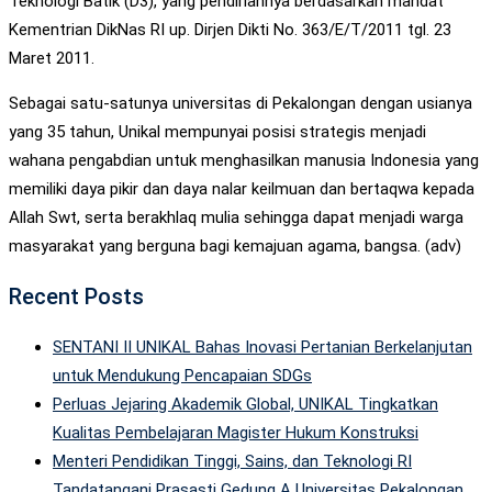
Teknologi Batik (D3), yang pendiriannya berdasarkan mandat
Kementrian DikNas RI up. Dirjen Dikti No. 363/E/T/2011 tgl. 23
Maret 2011.
Sebagai satu-satunya universitas di Pekalongan dengan usianya
yang 35 tahun, Unikal mempunyai posisi strategis menjadi
wahana pengabdian untuk menghasilkan manusia Indonesia yang
memiliki daya pikir dan daya nalar keilmuan dan bertaqwa kepada
Allah Swt, serta berakhlaq mulia sehingga dapat menjadi warga
masyarakat yang berguna bagi kemajuan agama, bangsa. (adv)
Recent Posts
SENTANI II UNIKAL Bahas Inovasi Pertanian Berkelanjutan
untuk Mendukung Pencapaian SDGs
Perluas Jejaring Akademik Global, UNIKAL Tingkatkan
Kualitas Pembelajaran Magister Hukum Konstruksi
Menteri Pendidikan Tinggi, Sains, dan Teknologi RI
Tandatangani Prasasti Gedung A Universitas Pekalongan