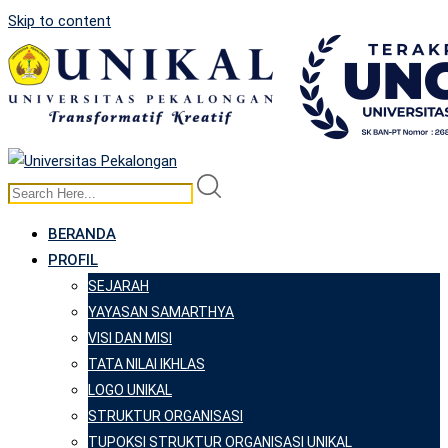
Skip to content
BERANDA
PROFIL
SEJARAH
YAYASAN SAMARTHYA
VISI DAN MISI
TATA NILAI IKHLAS
LOGO UNIKAL
STRUKTUR ORGANISASI
TUPOKSI STRUKTUR ORGANISASI UNIKAL