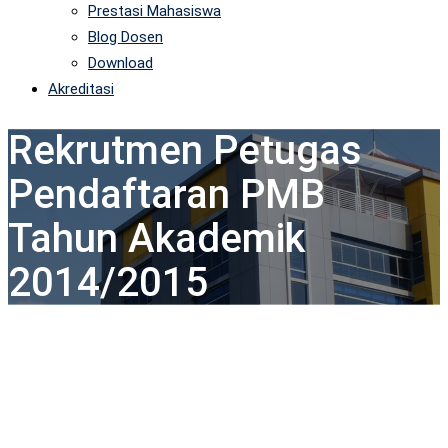
Prestasi Mahasiswa
Blog Dosen
Download
Akreditasi
Rekrutmen Petugas
Pendaftaran PMB
Tahun Akademik
2014/2015