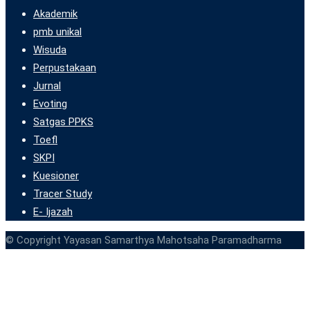
Akademik
pmb unikal
Wisuda
Perpustakaan
Jurnal
Evoting
Satgas PPKS
Toefl
SKPI
Kuesioner
Tracer Study
E- Ijazah
© Copyright Yayasan Samarthya Mahotsaha Paramadharma