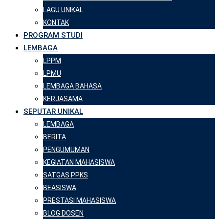
LAGU UNIKAL
KONTAK
PROGRAM STUDI
LEMBAGA
LPPM
LPMU
LEMBAGA BAHASA
KERJASAMA
SEPUTAR UNIKAL
LEMBAGA
BERITA
PENGUMUMAN
KEGIATAN MAHASISWA
SATGAS PPKS
BEASISWA
PRESTASI MAHASISWA
BLOG DOSEN