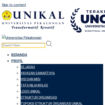
Skip to content
BERANDA
PROFIL
SEJARAH
YAYASAN SAMARTHYA
VISI DAN MISI
TATA NILAI IKHLAS
LOGO UNIKAL
STRUKTUR ORGANISASI
TUPOKSI STRUKTUR ORGANISASI UNIKAL