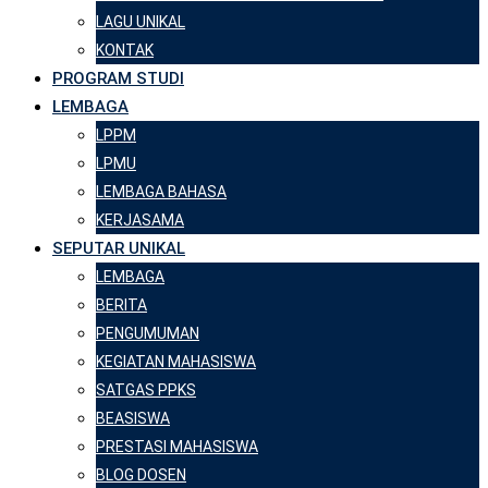
LAGU UNIKAL
KONTAK
PROGRAM STUDI
LEMBAGA
LPPM
LPMU
LEMBAGA BAHASA
KERJASAMA
SEPUTAR UNIKAL
LEMBAGA
BERITA
PENGUMUMAN
KEGIATAN MAHASISWA
SATGAS PPKS
BEASISWA
PRESTASI MAHASISWA
BLOG DOSEN