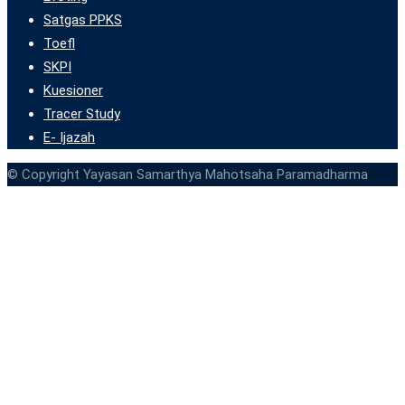
Satgas PPKS
Toefl
SKPI
Kuesioner
Tracer Study
E- Ijazah
© Copyright Yayasan Samarthya Mahotsaha Paramadharma