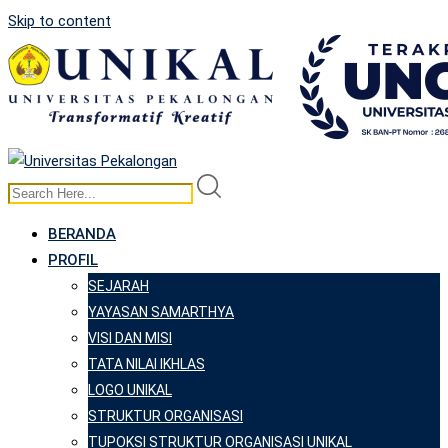
Skip to content
BERANDA
PROFIL
SEJARAH
YAYASAN SAMARTHYA
VISI DAN MISI
TATA NILAI IKHLAS
LOGO UNIKAL
STRUKTUR ORGANISASI
TUPOKSI STRUKTUR ORGANISASI UNIKAL