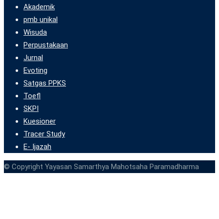
Akademik
pmb unikal
Wisuda
Perpustakaan
Jurnal
Evoting
Satgas PPKS
Toefl
SKPI
Kuesioner
Tracer Study
E- Ijazah
© Copyright Yayasan Samarthya Mahotsaha Paramadharma