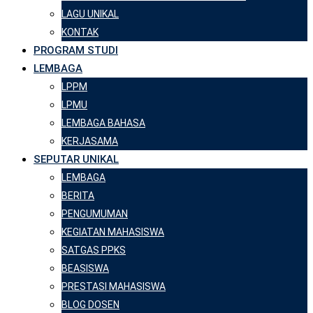
LAGU UNIKAL
KONTAK
PROGRAM STUDI
LEMBAGA
LPPM
LPMU
LEMBAGA BAHASA
KERJASAMA
SEPUTAR UNIKAL
LEMBAGA
BERITA
PENGUMUMAN
KEGIATAN MAHASISWA
SATGAS PPKS
BEASISWA
PRESTASI MAHASISWA
BLOG DOSEN