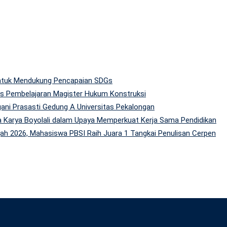
 untuk Mendukung Pencapaian SDGs
tas Pembelajaran Magister Hukum Konstruksi
gani Prasasti Gedung A Universitas Pekalongan
 Karya Boyolali dalam Upaya Memperkuat Kerja Sama Pendidikan
h 2026, Mahasiswa PBSI Raih Juara 1 Tangkai Penulisan Cerpen