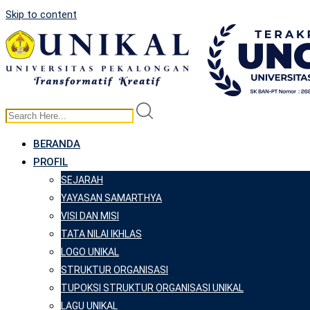
Skip to content
BERANDA
PROFIL
SEJARAH
YAYASAN SAMARTHYA
VISI DAN MISI
TATA NILAI IKHLAS
LOGO UNIKAL
STRUKTUR ORGANISASI
TUPOKSI STRUKTUR ORGANISASI UNIKAL
LAGU UNIKAL