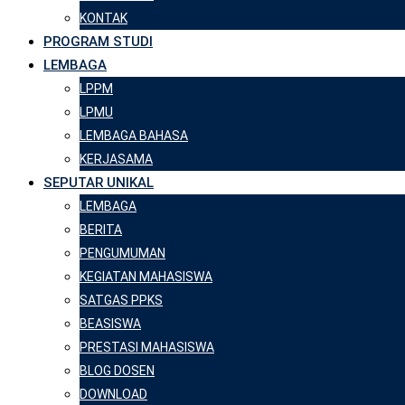
KONTAK
PROGRAM STUDI
LEMBAGA
LPPM
LPMU
LEMBAGA BAHASA
KERJASAMA
SEPUTAR UNIKAL
LEMBAGA
BERITA
PENGUMUMAN
KEGIATAN MAHASISWA
SATGAS PPKS
BEASISWA
PRESTASI MAHASISWA
BLOG DOSEN
DOWNLOAD