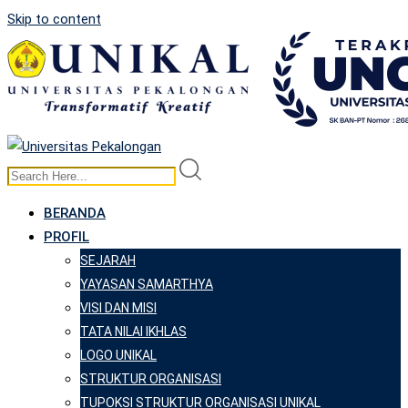
Skip to content
BERANDA
PROFIL
SEJARAH
YAYASAN SAMARTHYA
VISI DAN MISI
TATA NILAI IKHLAS
LOGO UNIKAL
STRUKTUR ORGANISASI
TUPOKSI STRUKTUR ORGANISASI UNIKAL