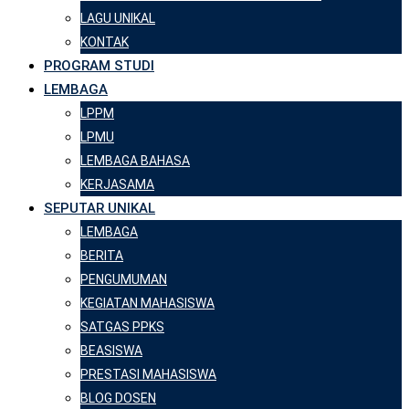
LAGU UNIKAL
KONTAK
PROGRAM STUDI
LEMBAGA
LPPM
LPMU
LEMBAGA BAHASA
KERJASAMA
SEPUTAR UNIKAL
LEMBAGA
BERITA
PENGUMUMAN
KEGIATAN MAHASISWA
SATGAS PPKS
BEASISWA
PRESTASI MAHASISWA
BLOG DOSEN