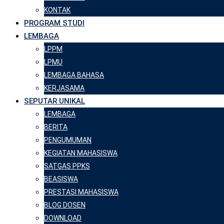
KONTAK
PROGRAM STUDI
LEMBAGA
LPPM
LPMU
LEMBAGA BAHASA
KERJASAMA
SEPUTAR UNIKAL
LEMBAGA
BERITA
PENGUMUMAN
KEGIATAN MAHASISWA
SATGAS PPKS
BEASISWA
PRESTASI MAHASISWA
BLOG DOSEN
DOWNLOAD