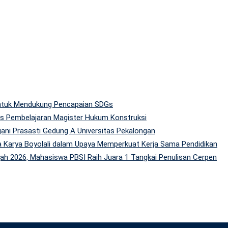
 untuk Mendukung Pencapaian SDGs
tas Pembelajaran Magister Hukum Konstruksi
gani Prasasti Gedung A Universitas Pekalongan
 Karya Boyolali dalam Upaya Memperkuat Kerja Sama Pendidikan
h 2026, Mahasiswa PBSI Raih Juara 1 Tangkai Penulisan Cerpen