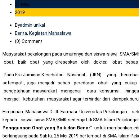
21 May
2019
By
admin unikal
Berita
,
Kegiatan Mahasiswa
(0)
Comment
Masyarakat pekalongan pada umumnya dan siswa-siswi SMA/S
obat, baik obat yang diresepkan oleh dokter, obat bebas 
Pada Era Jaminan Kesehatan Nasional (JKN) yang berimbas
setempat , juga menjadi sebab peredaran obat yang cukup 
pengetahuan masyarakat mengenai cara konsumsi hingga pem
menjadi kebutuhan masyarakat agar terhindar dari dampak buruk
Himpunan Mahasiswa D-III Farmasi Universitas Pekalongan seba
kepada siswa-siswi SMA/SMK sederajat di SMA Islam Pekalonga
Penggunaan Obat yang Baik dan Benar
” untuk memberikan ed
berlangsung pada Sabtu, 25 Mei 2019 bertempat di SMA Islam Pekal