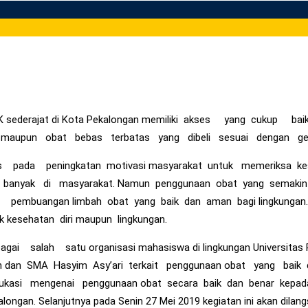
MK sederajat di Kota Pekalongan memiliki akses yang cukup
maupun obat bebas terbatas yang dibeli sesuai dengan geja
 pada peningkatan motivasi masyarakat untuk memeriksa kes
banyak di masyarakat. Namun penggunaan obat yang semakin 
buangan limbah obat yang baik dan aman bagi lingkungan. P
 kesehatan diri maupun lingkungan.
gai salah satu organisasi mahasiswa di lingkungan Universitas 
n dan SMA Hasyim Asy’ari terkait penggunaan obat yang baik d
ukasi mengenai penggunaan obat secara baik dan benar kepada s
ongan. Selanjutnya pada Senin 27 Mei 2019 kegiatan ini akan dilan