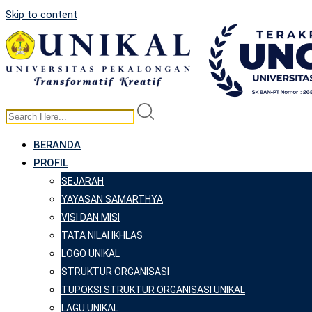
Skip to content
BERANDA
PROFIL
SEJARAH
YAYASAN SAMARTHYA
VISI DAN MISI
TATA NILAI IKHLAS
LOGO UNIKAL
STRUKTUR ORGANISASI
TUPOKSI STRUKTUR ORGANISASI UNIKAL
LAGU UNIKAL