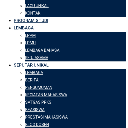
LAGU UNIKAL
KONTAK
PROGRAM STUDI
LEMBAGA
LPPM
LPMU
LEMBAGA BAHASA
KERJASAMA
SEPUTAR UNIKAL
LEMBAGA
BERITA
PENGUMUMAN
KEGIATAN MAHASISWA
SATGAS PPKS
BEASISWA
PRESTASI MAHASISWA
BLOG DOSEN