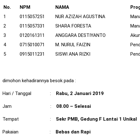
No.
NPM
NAMA
Pro
1
0115057251
NUR AZIZAH AGUSTINA
Man
2
0115057331
SHARA FORESTA
Man
3
0120161311
ANGGARA DESTIYANTO
Akun
4
0715010071
M. NURUL FAIZIN
Pend
5
0915011231
SISWI ANA RIZKI
Pend
dimohon kehadirannya besok pada :
Hari / Tanggal :
Rabu
,
2 Januari 2019
Jam :
08.00 – Selesai
Tempat :
Sekr PMB, Gedung F Lantai 1 Unikal
Pakaian :
Bebas dan Rapi