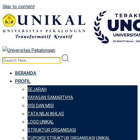
Skip to content
BERANDA
PROFIL
SEJARAH
YAYASAN SAMARTHYA
VISI DAN MISI
TATA NILAI IKHLAS
LOGO UNIKAL
STRUKTUR ORGANISASI
TUPOKSI STRUKTUR ORGANISASI UNIKAL