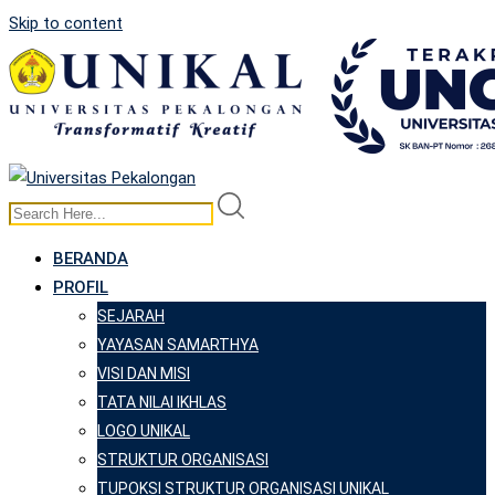
Skip to content
BERANDA
PROFIL
SEJARAH
YAYASAN SAMARTHYA
VISI DAN MISI
TATA NILAI IKHLAS
LOGO UNIKAL
STRUKTUR ORGANISASI
TUPOKSI STRUKTUR ORGANISASI UNIKAL