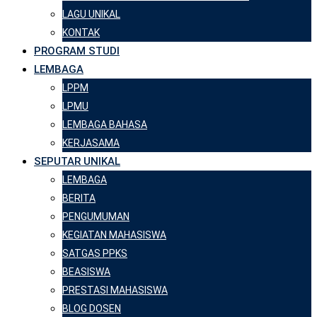
LAGU UNIKAL
KONTAK
PROGRAM STUDI
LEMBAGA
LPPM
LPMU
LEMBAGA BAHASA
KERJASAMA
SEPUTAR UNIKAL
LEMBAGA
BERITA
PENGUMUMAN
KEGIATAN MAHASISWA
SATGAS PPKS
BEASISWA
PRESTASI MAHASISWA
BLOG DOSEN