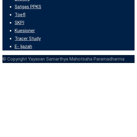
Satgas PPKS
Toefl
SKPI
Kuesioner
Tracer Study
E- Ijazah
© Copyright Yayasan Samarthya Mahotsaha Paramadharma