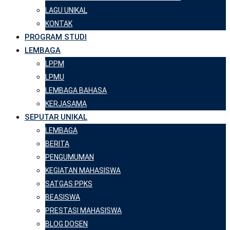
LAGU UNIKAL
KONTAK
PROGRAM STUDI
LEMBAGA
LPPM
LPMU
LEMBAGA BAHASA
KERJASAMA
SEPUTAR UNIKAL
LEMBAGA
BERITA
PENGUMUMAN
KEGIATAN MAHASISWA
SATGAS PPKS
BEASISWA
PRESTASI MAHASISWA
BLOG DOSEN