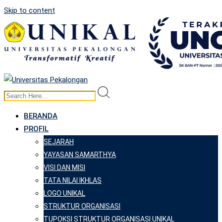
Skip to content
BERANDA
PROFIL
SEJARAH
YAYASAN SAMARTHYA
VISI DAN MISI
TATA NILAI IKHLAS
LOGO UNIKAL
STRUKTUR ORGANISASI
TUPOKSI STRUKTUR ORGANISASI UNIKAL