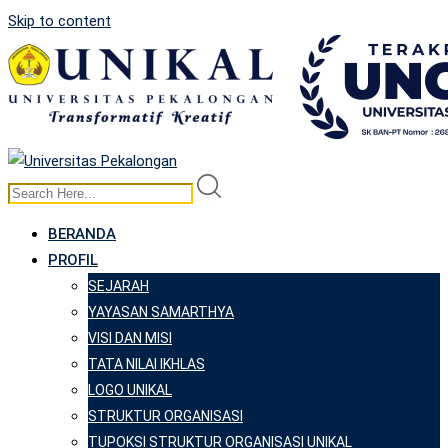
Skip to content
BERANDA
PROFIL
SEJARAH
YAYASAN SAMARTHYA
VISI DAN MISI
TATA NILAI IKHLAS
LOGO UNIKAL
STRUKTUR ORGANISASI
TUPOKSI STRUKTUR ORGANISASI UNIKAL