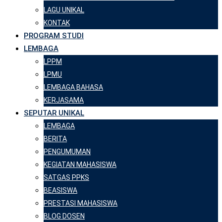
LAGU UNIKAL
KONTAK
PROGRAM STUDI
LEMBAGA
LPPM
LPMU
LEMBAGA BAHASA
KERJASAMA
SEPUTAR UNIKAL
LEMBAGA
BERITA
PENGUMUMAN
KEGIATAN MAHASISWA
SATGAS PPKS
BEASISWA
PRESTASI MAHASISWA
BLOG DOSEN