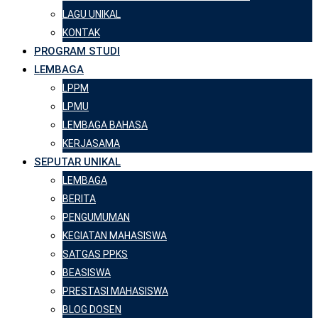
LAGU UNIKAL
KONTAK
PROGRAM STUDI
LEMBAGA
LPPM
LPMU
LEMBAGA BAHASA
KERJASAMA
SEPUTAR UNIKAL
LEMBAGA
BERITA
PENGUMUMAN
KEGIATAN MAHASISWA
SATGAS PPKS
BEASISWA
PRESTASI MAHASISWA
BLOG DOSEN