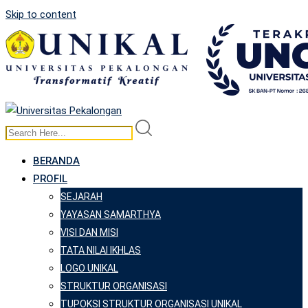
Skip to content
BERANDA
PROFIL
SEJARAH
YAYASAN SAMARTHYA
VISI DAN MISI
TATA NILAI IKHLAS
LOGO UNIKAL
STRUKTUR ORGANISASI
TUPOKSI STRUKTUR ORGANISASI UNIKAL