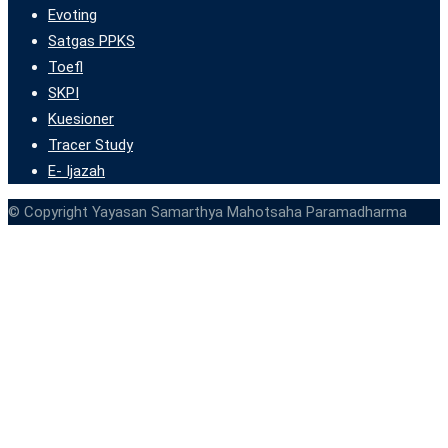
Evoting
Satgas PPKS
Toefl
SKPI
Kuesioner
Tracer Study
E- Ijazah
© Copyright Yayasan Samarthya Mahotsaha Paramadharma