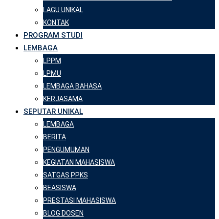
LAGU UNIKAL
KONTAK
PROGRAM STUDI
LEMBAGA
LPPM
LPMU
LEMBAGA BAHASA
KERJASAMA
SEPUTAR UNIKAL
LEMBAGA
BERITA
PENGUMUMAN
KEGIATAN MAHASISWA
SATGAS PPKS
BEASISWA
PRESTASI MAHASISWA
BLOG DOSEN