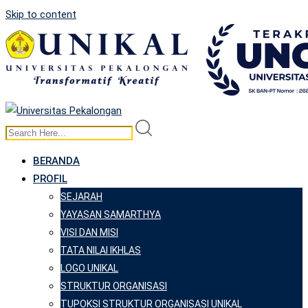
Skip to content
BERANDA
PROFIL
SEJARAH
YAYASAN SAMARTHYA
VISI DAN MISI
TATA NILAI IKHLAS
LOGO UNIKAL
STRUKTUR ORGANISASI
TUPOKSI STRUKTUR ORGANISASI UNIKAL