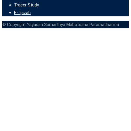
Tracer Study
E- Ijazah
© Copyright Yayasan Samarthya Mahotsaha Paramadharma