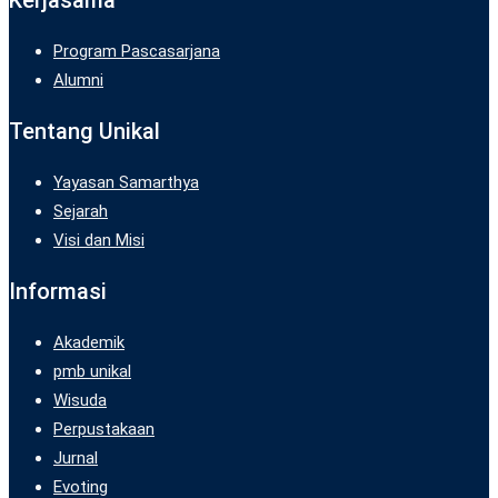
Program Pascasarjana
Alumni
Tentang Unikal
Yayasan Samarthya
Sejarah
Visi dan Misi
Informasi
Akademik
pmb unikal
Wisuda
Perpustakaan
Jurnal
Evoting