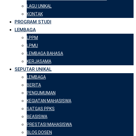
LAGU UNIKAL
KONTAK
PROGRAM STUDI
LEMBAGA
LPPM
LPMU
LEMBAGA BAHASA
KERJASAMA
SEPUTAR UNIKAL
LEMBAGA
BERITA
PENGUMUMAN
KEGIATAN MAHASISWA
SATGAS PPKS
BEASISWA
PRESTASI MAHASISWA
BLOG DOSEN