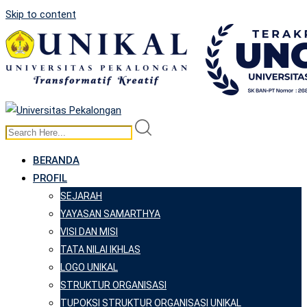
Skip to content
BERANDA
PROFIL
SEJARAH
YAYASAN SAMARTHYA
VISI DAN MISI
TATA NILAI IKHLAS
LOGO UNIKAL
STRUKTUR ORGANISASI
TUPOKSI STRUKTUR ORGANISASI UNIKAL