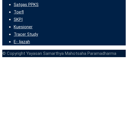
Satgas PPKS
Toefl
SKPI
Kuesioner
Tracer Study
E- Ijazah
© Copyright Yayasan Samarthya Mahotsaha Paramadharma