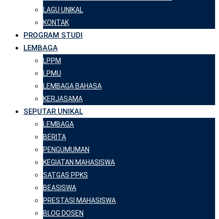
LAGU UNIKAL
KONTAK
PROGRAM STUDI
LEMBAGA
LPPM
LPMU
LEMBAGA BAHASA
KERJASAMA
SEPUTAR UNIKAL
LEMBAGA
BERITA
PENGUMUMAN
KEGIATAN MAHASISWA
SATGAS PPKS
BEASISWA
PRESTASI MAHASISWA
BLOG DOSEN