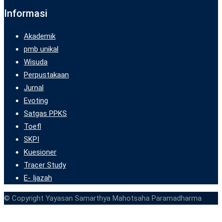
Informasi
Akademik
pmb unikal
Wisuda
Perpustakaan
Jurnal
Evoting
Satgas PPKS
Toefl
SKPI
Kuesioner
Tracer Study
E- Ijazah
© Copyright Yayasan Samarthya Mahotsaha Paramadharma