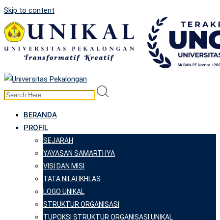
Skip to content
BERANDA
PROFIL
SEJARAH
YAYASAN SAMARTHYA
VISI DAN MISI
TATA NILAI IKHLAS
LOGO UNIKAL
STRUKTUR ORGANISASI
TUPOKSI STRUKTUR ORGANISASI UNIKAL