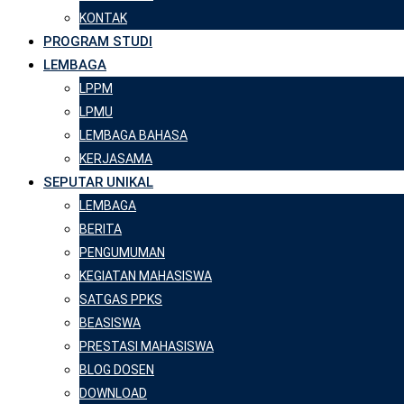
KONTAK
PROGRAM STUDI
LEMBAGA
LPPM
LPMU
LEMBAGA BAHASA
KERJASAMA
SEPUTAR UNIKAL
LEMBAGA
BERITA
PENGUMUMAN
KEGIATAN MAHASISWA
SATGAS PPKS
BEASISWA
PRESTASI MAHASISWA
BLOG DOSEN
DOWNLOAD