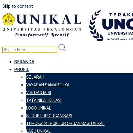
Skip to content
BERANDA
PROFIL
SEJARAH
YAYASAN SAMARTHYA
VISI DAN MISI
TATA NILAI IKHLAS
LOGO UNIKAL
STRUKTUR ORGANISASI
TUPOKSI STRUKTUR ORGANISASI UNIKAL
LAGU UNIKAL