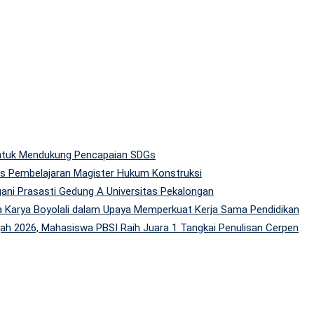
 untuk Mendukung Pencapaian SDGs
tas Pembelajaran Magister Hukum Konstruksi
gani Prasasti Gedung A Universitas Pekalongan
 Karya Boyolali dalam Upaya Memperkuat Kerja Sama Pendidikan
h 2026, Mahasiswa PBSI Raih Juara 1 Tangkai Penulisan Cerpen