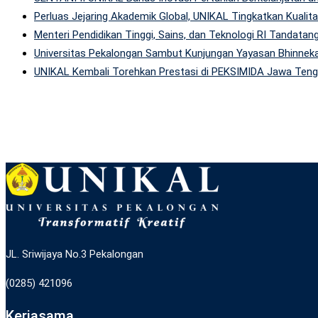
Perluas Jejaring Akademik Global, UNIKAL Tingkatkan Kuali
Menteri Pendidikan Tinggi, Sains, dan Teknologi RI Tandatan
Universitas Pekalongan Sambut Kunjungan Yayasan Bhinneka
UNIKAL Kembali Torehkan Prestasi di PEKSIMIDA Jawa Tenga
JL. Sriwijaya No.3 Pekalongan
(0285) 421096
Kerjasama