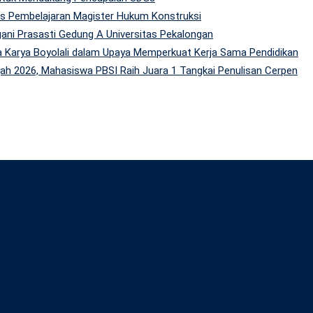
tas Pembelajaran Magister Hukum Konstruksi
gani Prasasti Gedung A Universitas Pekalongan
 Karya Boyolali dalam Upaya Memperkuat Kerja Sama Pendidikan
h 2026, Mahasiswa PBSI Raih Juara 1 Tangkai Penulisan Cerpen