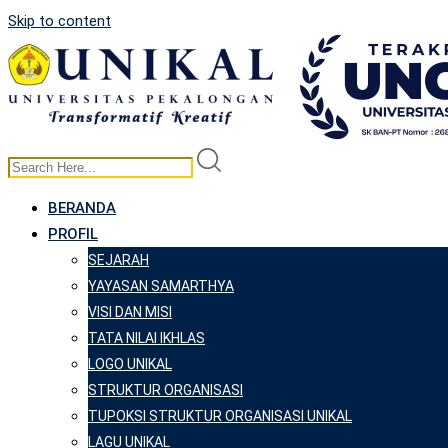
Skip to content
BERANDA
PROFIL
SEJARAH
YAYASAN SAMARTHYA
VISI DAN MISI
TATA NILAI IKHLAS
LOGO UNIKAL
STRUKTUR ORGANISASI
TUPOKSI STRUKTUR ORGANISASI UNIKAL
LAGU UNIKAL