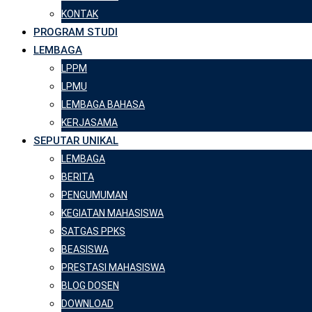
KONTAK
PROGRAM STUDI
LEMBAGA
LPPM
LPMU
LEMBAGA BAHASA
KERJASAMA
SEPUTAR UNIKAL
LEMBAGA
BERITA
PENGUMUMAN
KEGIATAN MAHASISWA
SATGAS PPKS
BEASISWA
PRESTASI MAHASISWA
BLOG DOSEN
DOWNLOAD