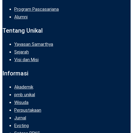
Program Pascasarjana
Alumni
Tentang Unikal
Yayasan Samarthya
Sejarah
Visi dan Misi
Informasi
Akademik
pmb unikal
Wisuda
Perpustakaan
Jurnal
Evoting