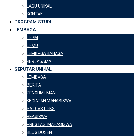
LAGU UNIKAL
KONTAK
PROGRAM STUDI
LEMBAGA
LPPM
LPMU
LEMBAGA BAHASA
KERJASAMA
SEPUTAR UNIKAL
LEMBAGA
BERITA
PENGUMUMAN
KEGIATAN MAHASISWA
SATGAS PPKS
BEASISWA
PRESTASI MAHASISWA
BLOG DOSEN