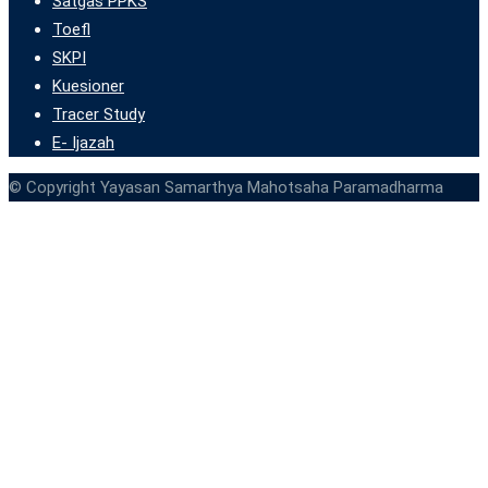
Satgas PPKS
Toefl
SKPI
Kuesioner
Tracer Study
E- Ijazah
© Copyright Yayasan Samarthya Mahotsaha Paramadharma