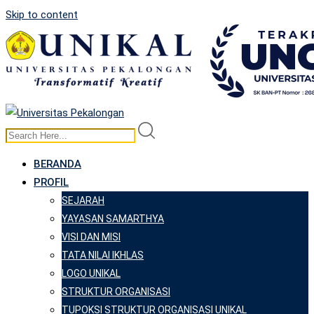
Skip to content
BERANDA
PROFIL
SEJARAH
YAYASAN SAMARTHYA
VISI DAN MISI
TATA NILAI IKHLAS
LOGO UNIKAL
STRUKTUR ORGANISASI
TUPOKSI STRUKTUR ORGANISASI UNIKAL