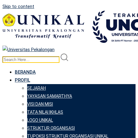
Skip to content
BERANDA
PROFIL
SEJARAH
YAYASAN SAMARTHYA
VISI DAN MISI
TATA NILAI IKHLAS
LOGO UNIKAL
STRUKTUR ORGANISASI
TUPOKSI STRUKTUR ORGANISASI UNIKAL