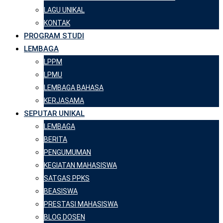
LAGU UNIKAL
KONTAK
PROGRAM STUDI
LEMBAGA
LPPM
LPMU
LEMBAGA BAHASA
KERJASAMA
SEPUTAR UNIKAL
LEMBAGA
BERITA
PENGUMUMAN
KEGIATAN MAHASISWA
SATGAS PPKS
BEASISWA
PRESTASI MAHASISWA
BLOG DOSEN