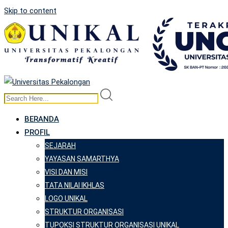
Skip to content
BERANDA
PROFIL
SEJARAH
YAYASAN SAMARTHYA
VISI DAN MISI
TATA NILAI IKHLAS
LOGO UNIKAL
STRUKTUR ORGANISASI
TUPOKSI STRUKTUR ORGANISASI UNIKAL