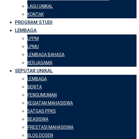
LAGU UNIKAL
KONTAK
PROGRAM STUDI
LEMBAGA
LPPM
LPMU
LEMBAGA BAHASA
KERJASAMA
SEPUTAR UNIKAL
LEMBAGA
BERITA
PENGUMUMAN
KEGIATAN MAHASISWA
SATGAS PPKS
BEASISWA
PRESTASI MAHASISWA
BLOG DOSEN