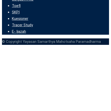
Toefl
SKPI
Kuesioner
Tracer Study
E- Ijazah
© Copyright Yayasan Samarthya Mahotsaha Paramadharma