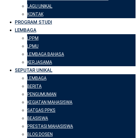
LAGU UNIKAL
KONTAK
PROGRAM STUDI
LEMBAGA
LPPM
LPMU
LEMBAGA BAHASA
KERJASAMA
SEPUTAR UNIKAL
LEMBAGA
BERITA
PENGUMUMAN
KEGIATAN MAHASISWA
SATGAS PPKS
BEASISWA
PRESTASI MAHASISWA
BLOG DOSEN