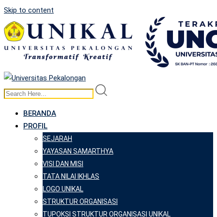
Skip to content
BERANDA
PROFIL
SEJARAH
YAYASAN SAMARTHYA
VISI DAN MISI
TATA NILAI IKHLAS
LOGO UNIKAL
STRUKTUR ORGANISASI
TUPOKSI STRUKTUR ORGANISASI UNIKAL