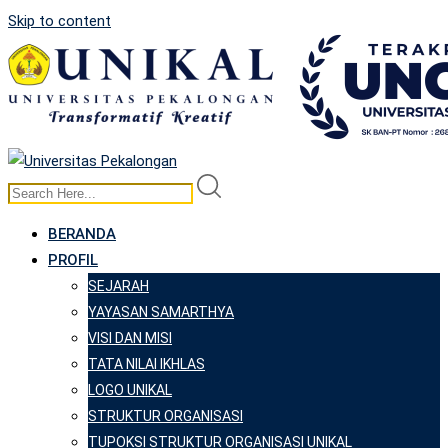
Skip to content
BERANDA
PROFIL
SEJARAH
YAYASAN SAMARTHYA
VISI DAN MISI
TATA NILAI IKHLAS
LOGO UNIKAL
STRUKTUR ORGANISASI
TUPOKSI STRUKTUR ORGANISASI UNIKAL