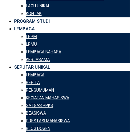
LAGU UNIKAL
KONTAK
PROGRAM STUDI
LEMBAGA
LPPM
LPMU
LEMBAGA BAHASA
KERJASAMA
SEPUTAR UNIKAL
LEMBAGA
BERITA
PENGUMUMAN
KEGIATAN MAHASISWA
SATGAS PPKS
BEASISWA
PRESTASI MAHASISWA
BLOG DOSEN