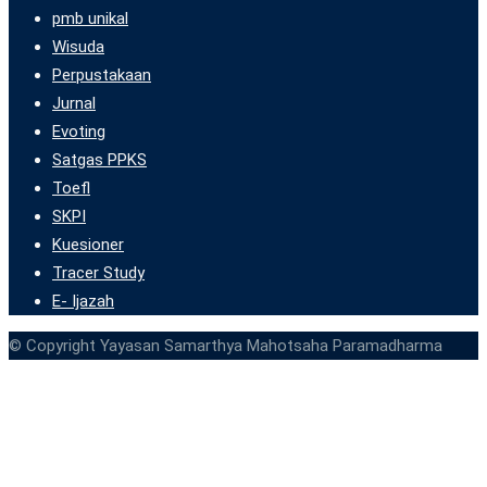
pmb unikal
Wisuda
Perpustakaan
Jurnal
Evoting
Satgas PPKS
Toefl
SKPI
Kuesioner
Tracer Study
E- Ijazah
© Copyright Yayasan Samarthya Mahotsaha Paramadharma