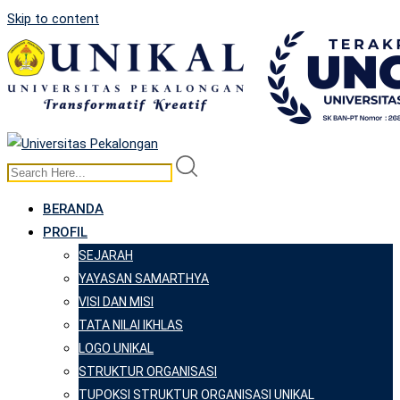
Skip to content
BERANDA
PROFIL
SEJARAH
YAYASAN SAMARTHYA
VISI DAN MISI
TATA NILAI IKHLAS
LOGO UNIKAL
STRUKTUR ORGANISASI
TUPOKSI STRUKTUR ORGANISASI UNIKAL