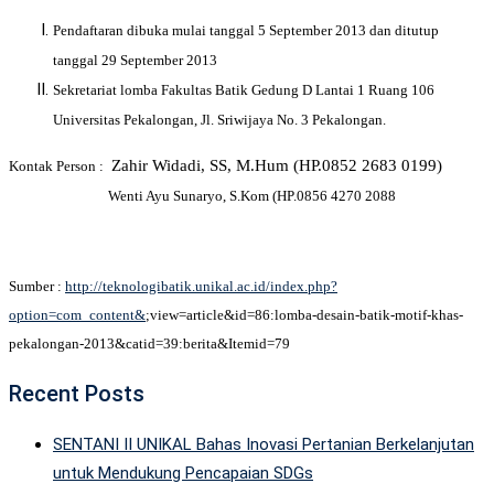
Pendaftaran dibuka mulai tanggal 5 September 2013 dan ditutup
tanggal 29 September 2013
Sekretariat lomba Fakultas Batik Gedung D Lantai 1 Ruang 106
Universitas Pekalongan, Jl. Sriwijaya No. 3 Pekalongan.
Zahir Widadi, SS, M.Hum (HP.0852 2683 0199)
Kontak Person :
Wenti Ayu Sunaryo, S.Kom (HP.0856 4270 2088
Sumber :
http://teknologibatik.unikal.ac.id/index.php?
option=com_content&
;view=article&id=86:lomba-desain-batik-motif-khas-
pekalongan-2013&catid=39:berita&Itemid=79
Recent Posts
SENTANI II UNIKAL Bahas Inovasi Pertanian Berkelanjutan
untuk Mendukung Pencapaian SDGs