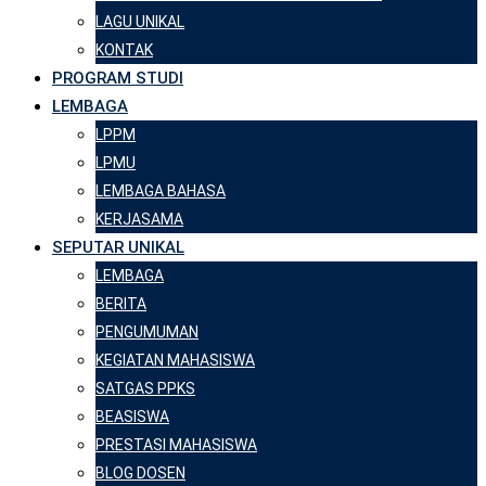
LAGU UNIKAL
KONTAK
PROGRAM STUDI
LEMBAGA
LPPM
LPMU
LEMBAGA BAHASA
KERJASAMA
SEPUTAR UNIKAL
LEMBAGA
BERITA
PENGUMUMAN
KEGIATAN MAHASISWA
SATGAS PPKS
BEASISWA
PRESTASI MAHASISWA
BLOG DOSEN