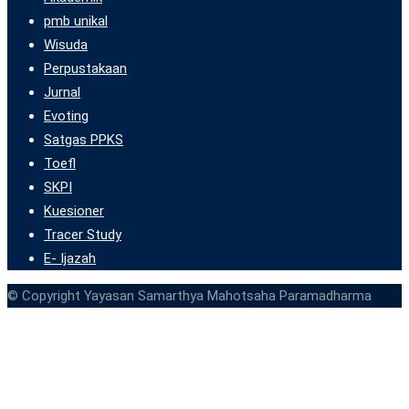
pmb unikal
Wisuda
Perpustakaan
Jurnal
Evoting
Satgas PPKS
Toefl
SKPI
Kuesioner
Tracer Study
E- Ijazah
© Copyright Yayasan Samarthya Mahotsaha Paramadharma