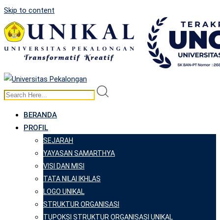
Skip to content
BERANDA
PROFIL
SEJARAH
YAYASAN SAMARTHYA
VISI DAN MISI
TATA NILAI IKHLAS
LOGO UNIKAL
STRUKTUR ORGANISASI
TUPOKSI STRUKTUR ORGANISASI UNIKAL