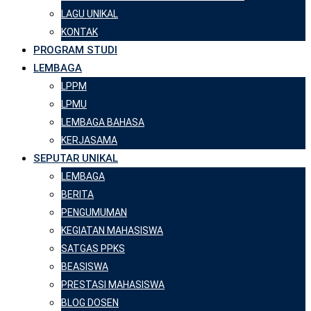
LAGU UNIKAL
KONTAK
PROGRAM STUDI
LEMBAGA
LPPM
LPMU
LEMBAGA BAHASA
KERJASAMA
SEPUTAR UNIKAL
LEMBAGA
BERITA
PENGUMUMAN
KEGIATAN MAHASISWA
SATGAS PPKS
BEASISWA
PRESTASI MAHASISWA
BLOG DOSEN