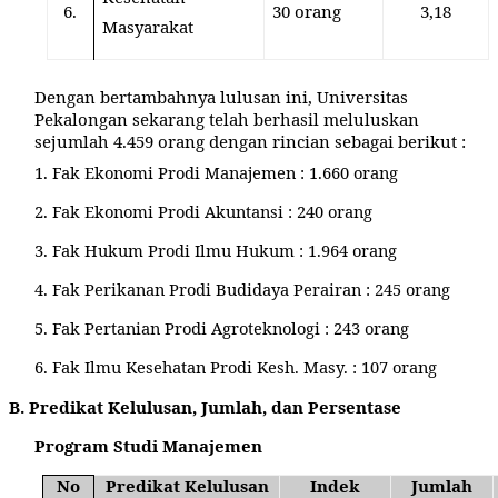
6.
30 orang
3,18
Masyarakat
Dengan bertambahnya lulusan ini, Universitas
Pekalongan sekarang telah berhasil meluluskan
sejumlah
4
.459
orang dengan rincian sebagai berikut :
1.
Fak Ekonomi Prodi Manajemen
: 1.660 orang
2.
Fak Ekonomi Prodi Akuntansi
:
240 orang
3.
Fak Hukum Prodi Ilmu Hukum
: 1.964 orang
4.
Fak Perikanan Prodi Budidaya Perairan
:
245 orang
5.
Fak Pertanian Prodi Agroteknologi
:
243 orang
6.
Fak Ilmu Kesehatan Prodi Kesh. Masy.
:
107 orang
B. Predikat Kelulusan, Jumlah, dan Persentase
Program Studi Manajemen
No
Predikat Kelulusan
Indek
Jumlah