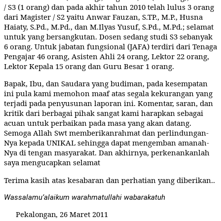
/ S3 (1 orang) dan pada akhir tahun 2010 telah lulus 3 orang
dari Magister / S2 yaitu Anwar Fauzan, S.TP., M.P., Husna
Haiaty, S.Pd., M.Pd., dan M.Ilyas Yusuf, S.Pd., M.Pd.; selamat
untuk yang bersangkutan. Dosen sedang studi S3 sebanyak
6 orang. Untuk jabatan fungsional (JAFA) terdiri dari Tenaga
Pengajar 46 orang, Asisten Ahli 24 orang, Lektor 22 orang,
Lektor Kepala 15 orang dan Guru Besar 1 orang.
Bapak, Ibu, dan Saudara yang budiman, pada kesempatan
ini pula kami memohon maaf atas segala kekurangan yang
terjadi pada penyusunan laporan ini. Komentar, saran, dan
kritik dari berbagai pihak sangat kami harapkan sebagai
acuan untuk perbaikan pada masa yang akan datang.
Semoga Allah Swt memberikanrahmat dan perlindungan-
Nya kepada UNIKAL sehingga dapat mengemban amanah-
Nya di tengan masyarakat. Dan akhirnya, perkenankanlah
saya mengucapkan selamat
Terima kasih atas kesabaran dan perhatian yang diberikan..
Wassalamu’alaikum warahmatullahi wabarakatuh
Pekalongan, 26 Maret 2011