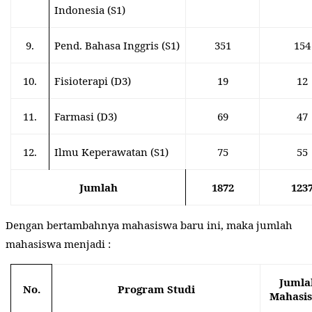
Indonesia (S1)
9.
Pend. Bahasa Inggris (S1)
351
154
10.
Fisioterapi (D3)
19
12
11.
Farmasi (D3)
69
47
12.
Ilmu Keperawatan (S1)
75
55
Jumlah
1872
123
Dengan bertambahnya mahasiswa baru ini, maka jumlah
mahasiswa menjadi :
Jumla
No.
Program Studi
Mahasi