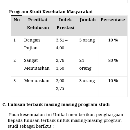
Program Studi Kesehatan Masyarakat
No
Predikat
Indek
Jumlah
Persentase
Kelulusan
Prestasi
1
Dengan
3,51 –
3 orang
10 %
Pujian
4,00
2
Sangat
2,76 –
24
80 %
Memuaskan
3,50
orang
3
Memuaskan
2,00 –
3 orang
10 %
2,75
C. Lulusan terbaik masing-masing program studi
Pada kesempatan ini Unikal memberikan penghargaan
kepada lulusan terbaik untuk masing-masing program
studi sebagai berikut :