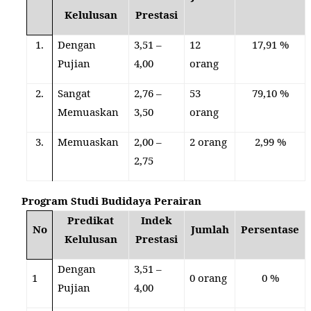
Kelulusan
Prestasi
1.
Dengan
3,51 –
12
17,91 %
Pujian
4,00
orang
2.
Sangat
2,76 –
53
79,10 %
Memuaskan
3,50
orang
3.
Memuaskan
2,00 –
2 orang
2,99 %
2,75
Program Studi Budidaya Perairan
Predikat
Indek
No
Jumlah
Persentase
Kelulusan
Prestasi
Dengan
3,51 –
1
0
orang
0 %
Pujian
4,00