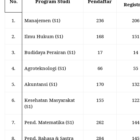
No.
Program Studi
Pendaftar
Regist
1.
Manajemen (S1)
236
206
2.
Ilmu Hukum (S1)
168
151
3.
Budidaya Perairan (S1)
17
14
4.
Agroteknologi (S1)
66
55
5.
Akuntansi (S1)
170
132
6.
Kesehatan Masyarakat
155
122
(S1)
7.
Pend. Matematika (S1)
262
144
8.
Pend. Bahasa & Sastra
284
145