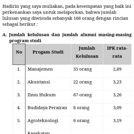
Hadirin yang saya muliakan, pada kesempatan yang baik ini
perkenankan saya untuk melaporkan, bahwa jumlah
lulusan yang diwisuda sebanyak 168 orang dengan rincian
sebagai berikut :
A.
Jumlah kelulusan dan jumlah alumni masing-masing
program studi
Jumlah
IPK rata-
No
Progam Studi
Kelulusan
rata
1.
Manajemen
35 orang
2,89
2.
Akuntansi
22 orang
3,23
3.
Ilmu Hukum
67 orang
3,26
4.
Budidaya Perairan
8 orang
3,09
5.
Agroteknologi
6 orang
3,19
Kesehatan