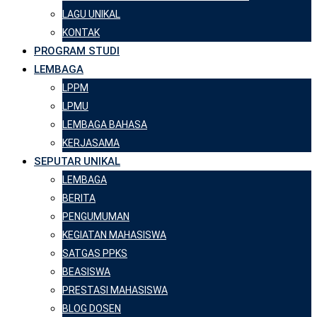
LAGU UNIKAL
KONTAK
PROGRAM STUDI
LEMBAGA
LPPM
LPMU
LEMBAGA BAHASA
KERJASAMA
SEPUTAR UNIKAL
LEMBAGA
BERITA
PENGUMUMAN
KEGIATAN MAHASISWA
SATGAS PPKS
BEASISWA
PRESTASI MAHASISWA
BLOG DOSEN