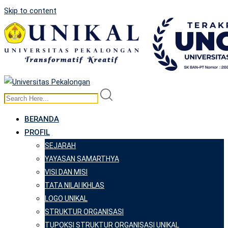
Skip to content
BERANDA
PROFIL
SEJARAH
YAYASAN SAMARTHYA
VISI DAN MISI
TATA NILAI IKHLAS
LOGO UNIKAL
STRUKTUR ORGANISASI
TUPOKSI STRUKTUR ORGANISASI UNIKAL