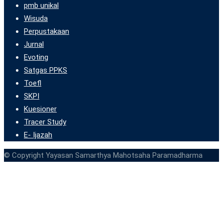
pmb unikal
Wisuda
Perpustakaan
Jurnal
Evoting
Satgas PPKS
Toefl
SKPI
Kuesioner
Tracer Study
E- Ijazah
© Copyright Yayasan Samarthya Mahotsaha Paramadharma