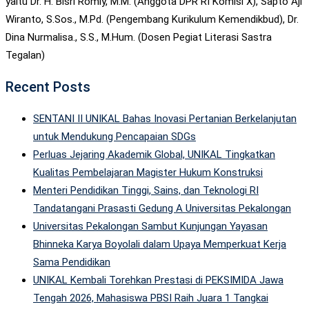
yaitu Dr. H. Bisri Romly, M.M. (Anggota DPR RI Komisi X), Sapto Aji
Wiranto, S.Sos., M.Pd. (Pengembang Kurikulum Kemendikbud), Dr.
Dina Nurmalisa., S.S., M.Hum. (Dosen Pegiat Literasi Sastra
Tegalan)
Recent Posts
SENTANI II UNIKAL Bahas Inovasi Pertanian Berkelanjutan
untuk Mendukung Pencapaian SDGs
Perluas Jejaring Akademik Global, UNIKAL Tingkatkan
Kualitas Pembelajaran Magister Hukum Konstruksi
Menteri Pendidikan Tinggi, Sains, dan Teknologi RI
Tandatangani Prasasti Gedung A Universitas Pekalongan
Universitas Pekalongan Sambut Kunjungan Yayasan
Bhinneka Karya Boyolali dalam Upaya Memperkuat Kerja
Sama Pendidikan
UNIKAL Kembali Torehkan Prestasi di PEKSIMIDA Jawa
Tengah 2026, Mahasiswa PBSI Raih Juara 1 Tangkai