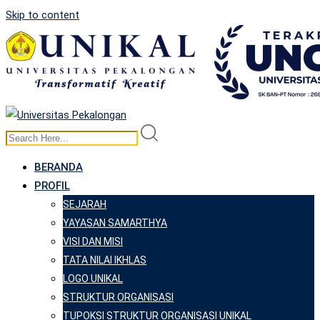
Skip to content
BERANDA
PROFIL
SEJARAH
YAYASAN SAMARTHYA
VISI DAN MISI
TATA NILAI IKHLAS
LOGO UNIKAL
STRUKTUR ORGANISASI
TUPOKSI STRUKTUR ORGANISASI UNIKAL