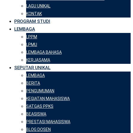
LAGU UNIKAL
KONTAK
PROGRAM STUDI
LEMBAGA
LPPM
LPMU
LEMBAGA BAHASA
KERJASAMA
SEPUTAR UNIKAL
LEMBAGA
BERITA
PENGUMUMAN
KEGIATAN MAHASISWA
SATGAS PPKS
BEASISWA
PRESTASI MAHASISWA
BLOG DOSEN