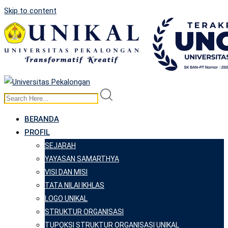
Skip to content
BERANDA
PROFIL
SEJARAH
YAYASAN SAMARTHYA
VISI DAN MISI
TATA NILAI IKHLAS
LOGO UNIKAL
STRUKTUR ORGANISASI
TUPOKSI STRUKTUR ORGANISASI UNIKAL