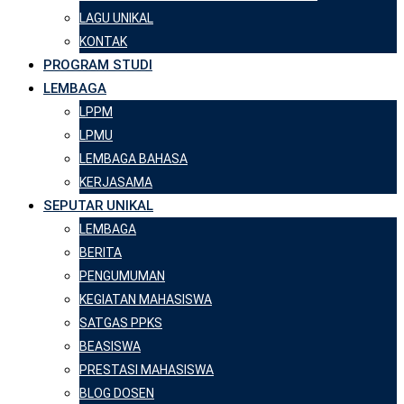
LAGU UNIKAL
KONTAK
PROGRAM STUDI
LEMBAGA
LPPM
LPMU
LEMBAGA BAHASA
KERJASAMA
SEPUTAR UNIKAL
LEMBAGA
BERITA
PENGUMUMAN
KEGIATAN MAHASISWA
SATGAS PPKS
BEASISWA
PRESTASI MAHASISWA
BLOG DOSEN