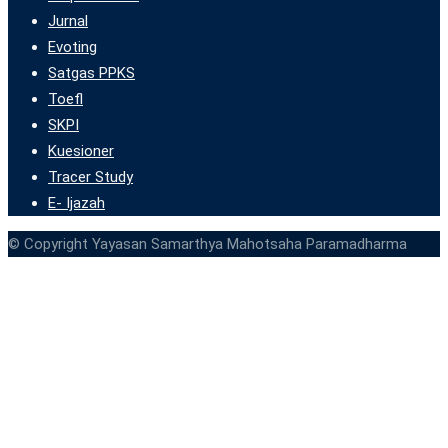
Jurnal
Evoting
Satgas PPKS
Toefl
SKPI
Kuesioner
Tracer Study
E- Ijazah
© Copyright Yayasan Samarthya Mahotsaha Paramadharma