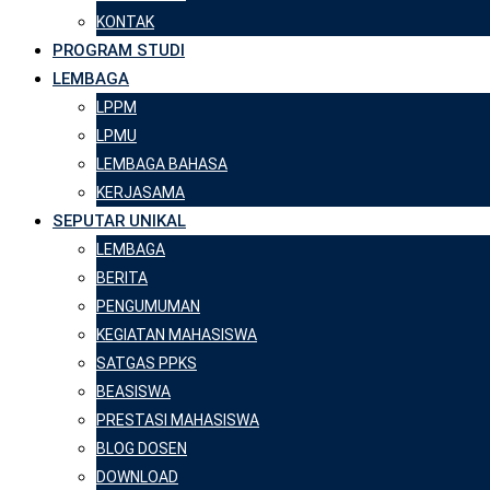
KONTAK
PROGRAM STUDI
LEMBAGA
LPPM
LPMU
LEMBAGA BAHASA
KERJASAMA
SEPUTAR UNIKAL
LEMBAGA
BERITA
PENGUMUMAN
KEGIATAN MAHASISWA
SATGAS PPKS
BEASISWA
PRESTASI MAHASISWA
BLOG DOSEN
DOWNLOAD