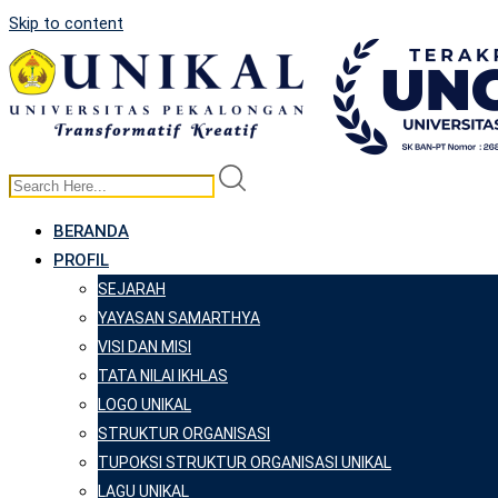
Skip to content
BERANDA
PROFIL
SEJARAH
YAYASAN SAMARTHYA
VISI DAN MISI
TATA NILAI IKHLAS
LOGO UNIKAL
STRUKTUR ORGANISASI
TUPOKSI STRUKTUR ORGANISASI UNIKAL
LAGU UNIKAL