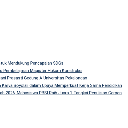
 untuk Mendukung Pencapaian SDGs
tas Pembelajaran Magister Hukum Konstruksi
gani Prasasti Gedung A Universitas Pekalongan
 Karya Boyolali dalam Upaya Memperkuat Kerja Sama Pendidikan
h 2026, Mahasiswa PBSI Raih Juara 1 Tangkai Penulisan Cerpen