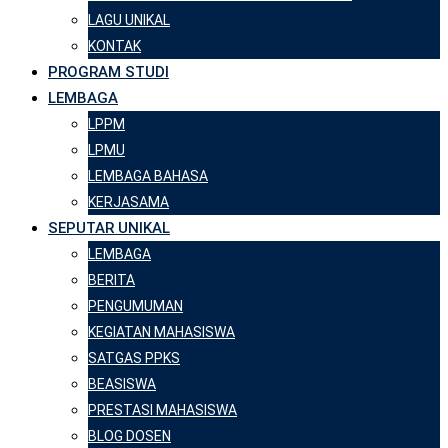
LAGU UNIKAL
KONTAK
PROGRAM STUDI
LEMBAGA
LPPM
LPMU
LEMBAGA BAHASA
KERJASAMA
SEPUTAR UNIKAL
LEMBAGA
BERITA
PENGUMUMAN
KEGIATAN MAHASISWA
SATGAS PPKS
BEASISWA
PRESTASI MAHASISWA
BLOG DOSEN