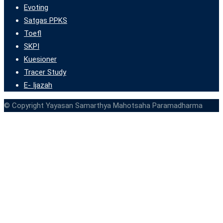
Evoting
Satgas PPKS
Toefl
SKPI
Kuesioner
Tracer Study
E- Ijazah
© Copyright Yayasan Samarthya Mahotsaha Paramadharma