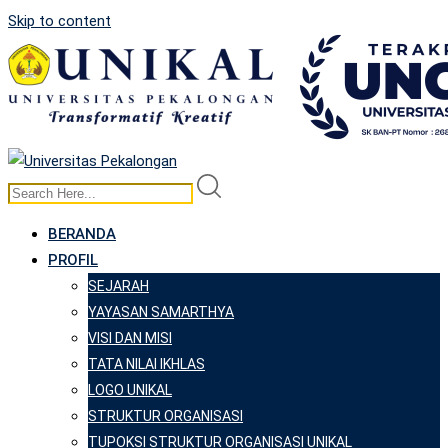
Skip to content
BERANDA
PROFIL
SEJARAH
YAYASAN SAMARTHYA
VISI DAN MISI
TATA NILAI IKHLAS
LOGO UNIKAL
STRUKTUR ORGANISASI
TUPOKSI STRUKTUR ORGANISASI UNIKAL