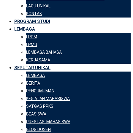
LAGU UNIKAL
KONTAK
PROGRAM STUDI
LEMBAGA
LPPM
LPMU
LEMBAGA BAHASA
KERJASAMA
SEPUTAR UNIKAL
LEMBAGA
BERITA
PENGUMUMAN
KEGIATAN MAHASISWA
SATGAS PPKS
BEASISWA
PRESTASI MAHASISWA
BLOG DOSEN