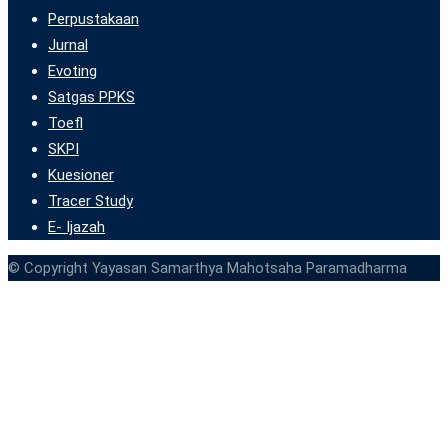
Perpustakaan
Jurnal
Evoting
Satgas PPKS
Toefl
SKPI
Kuesioner
Tracer Study
E- Ijazah
© Copyright Yayasan Samarthya Mahotsaha Paramadharma