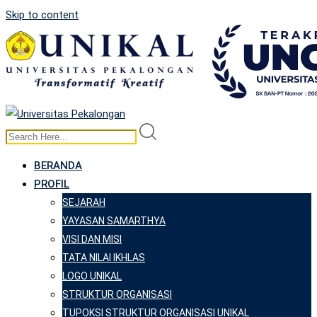
Skip to content
BERANDA
PROFIL
SEJARAH
YAYASAN SAMARTHYA
VISI DAN MISI
TATA NILAI IKHLAS
LOGO UNIKAL
STRUKTUR ORGANISASI
TUPOKSI STRUKTUR ORGANISASI UNIKAL