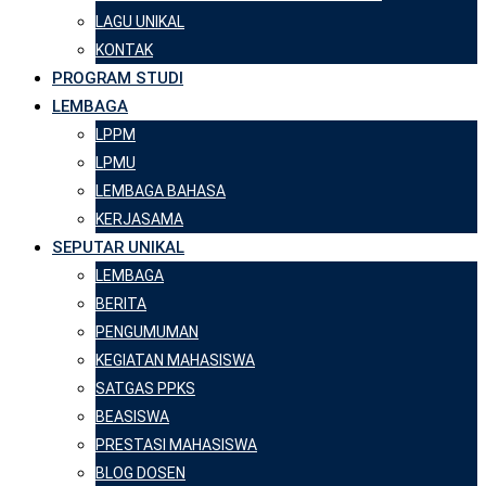
LAGU UNIKAL
KONTAK
PROGRAM STUDI
LEMBAGA
LPPM
LPMU
LEMBAGA BAHASA
KERJASAMA
SEPUTAR UNIKAL
LEMBAGA
BERITA
PENGUMUMAN
KEGIATAN MAHASISWA
SATGAS PPKS
BEASISWA
PRESTASI MAHASISWA
BLOG DOSEN