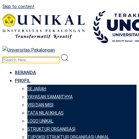
Skip to content
BERANDA
PROFIL
SEJARAH
YAYASAN SAMARTHYA
VISI DAN MISI
TATA NILAI IKHLAS
LOGO UNIKAL
STRUKTUR ORGANISASI
TUPOKSI STRUKTUR ORGANISASI UNIKAL