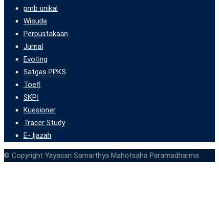
pmb unikal
Wisuda
Perpustakaan
Jurnal
Evoting
Satgas PPKS
Toefl
SKPI
Kuesioner
Tracer Study
E- Ijazah
© Copyright Yayasan Samarthya Mahotsaha Paramadharma