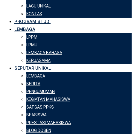
LAGU UNIKAL
KONTAK
PROGRAM STUDI
LEMBAGA
LPPM
LPMU
LEMBAGA BAHASA
KERJASAMA
SEPUTAR UNIKAL
LEMBAGA
BERITA
PENGUMUMAN
KEGIATAN MAHASISWA
SATGAS PPKS
BEASISWA
PRESTASI MAHASISWA
BLOG DOSEN