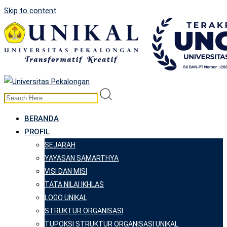
Skip to content
BERANDA
PROFIL
SEJARAH
YAYASAN SAMARTHYA
VISI DAN MISI
TATA NILAI IKHLAS
LOGO UNIKAL
STRUKTUR ORGANISASI
TUPOKSI STRUKTUR ORGANISASI UNIKAL