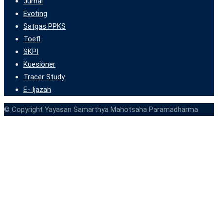
Jurnal
Evoting
Satgas PPKS
Toefl
SKPI
Kuesioner
Tracer Study
E- Ijazah
© Copyright Yayasan Samarthya Mahotsaha Paramadharma