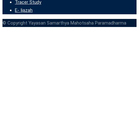
Tracer Study
E- Ijazah
© Copyright Yayasan Samarthya Mahotsaha Paramadharma