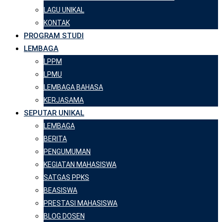
LAGU UNIKAL
KONTAK
PROGRAM STUDI
LEMBAGA
LPPM
LPMU
LEMBAGA BAHASA
KERJASAMA
SEPUTAR UNIKAL
LEMBAGA
BERITA
PENGUMUMAN
KEGIATAN MAHASISWA
SATGAS PPKS
BEASISWA
PRESTASI MAHASISWA
BLOG DOSEN