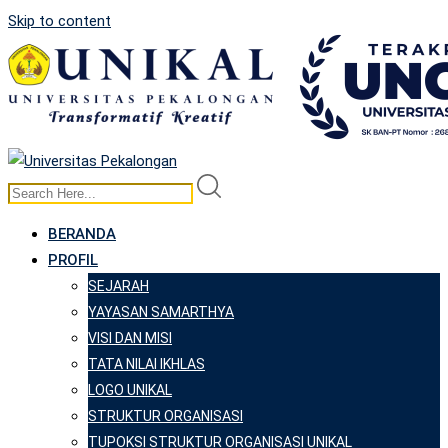
Skip to content
BERANDA
PROFIL
SEJARAH
YAYASAN SAMARTHYA
VISI DAN MISI
TATA NILAI IKHLAS
LOGO UNIKAL
STRUKTUR ORGANISASI
TUPOKSI STRUKTUR ORGANISASI UNIKAL