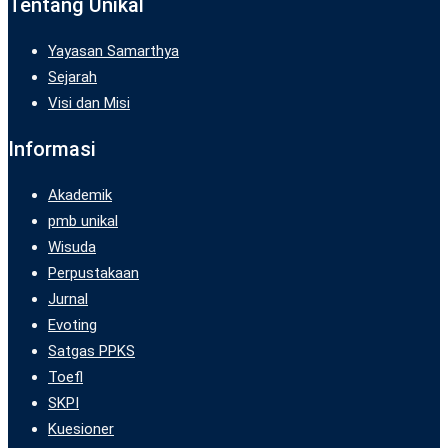
Tentang Unikal
Yayasan Samarthya
Sejarah
Visi dan Misi
Informasi
Akademik
pmb unikal
Wisuda
Perpustakaan
Jurnal
Evoting
Satgas PPKS
Toefl
SKPI
Kuesioner