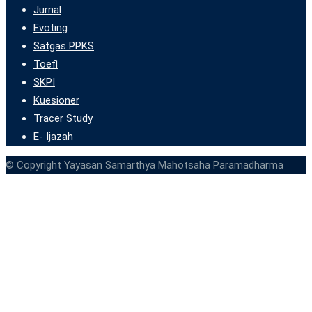
Jurnal
Evoting
Satgas PPKS
Toefl
SKPI
Kuesioner
Tracer Study
E- Ijazah
© Copyright Yayasan Samarthya Mahotsaha Paramadharma