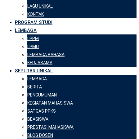
LAGU UNIKAL
KONTAK
PROGRAM STUDI
LEMBAGA
LPPM
LPMU
LEMBAGA BAHASA
KERJASAMA
SEPUTAR UNIKAL
LEMBAGA
BERITA
PENGUMUMAN
KEGIATAN MAHASISWA
SATGAS PPKS
BEASISWA
PRESTASI MAHASISWA
BLOG DOSEN