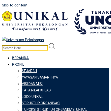
Skip to content
BERANDA
PROFIL
SEJARAH
YAYASAN SAMARTHYA
VISI DAN MISI
TATA NILAI IKHLAS
LOGO UNIKAL
STRUKTUR ORGANISASI
TUPOKSI STRUKTUR ORGANISASI UNIKAL