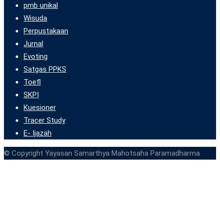
pmb unikal
Wisuda
Perpustakaan
Jurnal
Evoting
Satgas PPKS
Toefl
SKPI
Kuesioner
Tracer Study
E- Ijazah
© Copyright Yayasan Samarthya Mahotsaha Paramadharma