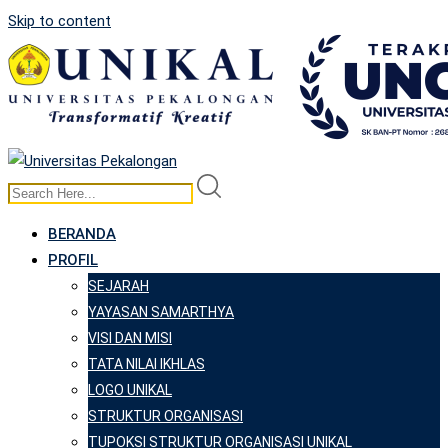
Skip to content
BERANDA
PROFIL
SEJARAH
YAYASAN SAMARTHYA
VISI DAN MISI
TATA NILAI IKHLAS
LOGO UNIKAL
STRUKTUR ORGANISASI
TUPOKSI STRUKTUR ORGANISASI UNIKAL