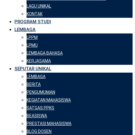
LAGU UNIKAL
KONTAK
PROGRAM STUDI
LEMBAGA
LPPM
LPMU
LEMBAGA BAHASA
KERJASAMA
SEPUTAR UNIKAL
LEMBAGA
BERITA
PENGUMUMAN
KEGIATAN MAHASISWA
SATGAS PPKS
BEASISWA
PRESTASI MAHASISWA
BLOG DOSEN